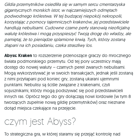
Gildia przemytników osiedliła się w samym sercu cmentarzyska
gigantycznych morskich istot, w najczarniejszych odmętach
podwodnego królestwa. W tej budzącej niepokój nekropolii,
korzystając z pomocy tajemniczych krakenów, jej przedstawiciele
handlują nebulisami. Cudowne czarne perły stanowią nieoficjalną
walutę królestwa i mogą przyspieszyć Twoją drogę do władzy, ale
pamiętaj, że to pieniądze splamione krwią. Tych, którzy zostaną
złapani na ich posiadaniu, czeka straszliwy los.
Abyss: Kraken
to rozszerzenie przenoszące graczy do mrocznego
świata podmorskiego przemytu. Od tej pory uczestnicy mają
dostęp do nowej waluty – czarnych pereł zwanych nebulisami.
Mogą wykorzystywać je w swoich transakcjach, jednak jeśli zostaną
z nimi przyłapani pod koniec gry, zostaną ukarani ujemnymi
punktami. Nebulisy są ściśle związane z krakenami, czyli
sojusznikami, którzy mogą podszywać się pod przedstawicieli
innych ras. Oprócz tego do gry dołączają nowi lordowie (w tym 8
tworzących zupełnie nową gildię przemytników) oraz nieznane
dotąd miejsca czekające na przejęcie.
Czym jest Abyss?
To strategiczna gra, w której staramy się przejąć kontrolę nad