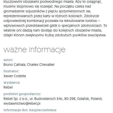
kluczowymi obszarami podwodnego miasta. Aby to osiągnąć,
musimy stopniowo się rozwijać. Na początku czeka nad
gromadzenie sojuszników z pięciu sprzymierzonych ras,
reprezentowanych przez karty w różnych kolorach. Zdobycie
odpowiedniej kombinacji pozwala na rekrutowanie lordów –
wpływowych przedstawicieli gildii o specjalnych zdolnościach. To
właśnie oni dadzą nam dostęp do kolejnych obszarów miasta,
dzięki którym zwiększymy liczbę zdobytych punktów zwycięstwa.
Ważne informacje
autor:
Bruno Cathala, Charles Chevallier
ilustrator:
Xavier Collette
wydawca:
Rebel
podmiot gospodarczy:
Rebel Sp. z o.o., ul. Budowlanych 64c, 80-298, Gdańsk, Poland,
wydawnictwo@rebel.pl
informacje dot. bezpieczeństwa: