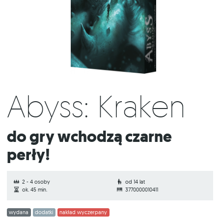
Abyss: Kraken
Do gry wchodzą czarne
perły!
2 - 4 osoby
od 14 lat
ok. 45 min.
3770000010411
wydana
dodatki
nakład wyczerpany