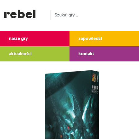
nasze gry
zapowiedzi
aktualności
kontakt