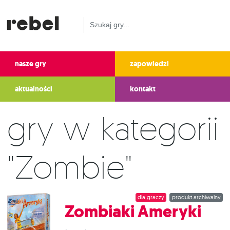
nasze gry
zapowiedzi
aktualności
kontakt
Gry w kategorii
"Zombie"
dla graczy
produkt archiwalny
Zombiaki Ameryki