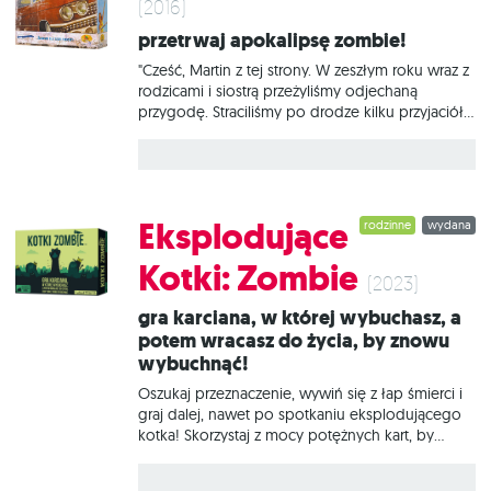
(2016)
Przetrwaj apokalipsę zombie!
"Cześć, Martin z tej strony. W zeszłym roku wraz z
rodzicami i siostrą przeżyliśmy odjechaną
przygodę. Straciliśmy po drodze kilku przyjaciół,
ale udało nam się też nawiązać parę nowych
znajomości. Świat się kończy, ale przynajmniej
możemy żyć pod chmurką. Nie ma szkoły, a ja
załapałem się na nową fuchę – robię amunicję,
żeby mój tata miał czym faszerować zombiaki.
Eksplodujące
rodzinne
wydana
Mam masę wolnego czasu i z nudów
postanowiłem stworzyć tę grę – opowiada o
Kotki: Zombie
naszej wyprawie. Mam nadzieję, że się Wam
(2023)
spodoba". - Martin Zombiaki Ameryki to polskie
Gra karciana, w której wybuchasz, a
wydanie gry "Hit Z Road" autorstwa Martina
potem wracasz do życia, by znowu
Wallace'a. Stylistyka gry została przygotowana
wybuchnąć!
tak,
Oszukaj przeznaczenie, wywiń się z łap śmierci i
graj dalej, nawet po spotkaniu eksplodującego
kotka! Skorzystaj z mocy potężnych kart, by
przenieść puchatą bombę albo jej uniknąć. A
jeśli przydarzy Ci się nieszczęście, wstań z grobu,