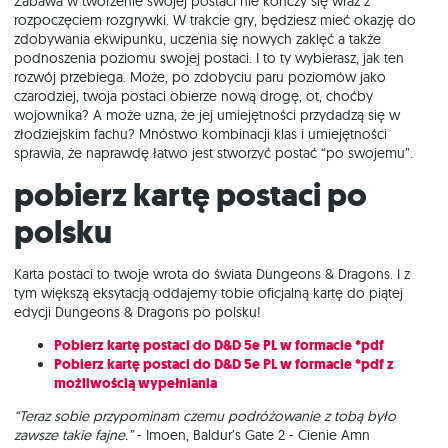
Zabawa w tworzenie swojej postaci nie kończy się wraz z
rozpoczęciem rozgrywki. W trakcie gry, będziesz mieć okazję do
zdobywania ekwipunku, uczenia się nowych zaklęć a także
podnoszenia poziomu swojej postaci. I to ty wybierasz, jak ten
rozwój przebiega. Może, po zdobyciu paru poziomów jako
czarodziej, twoja postaci obierze nową drogę, ot, choćby
wojownika? A może uzna, że jej umiejętności przydadzą się w
złodziejskim fachu? Mnóstwo kombinacji klas i umiejętności
sprawia, że naprawdę łatwo jest stworzyć postać “po swojemu”.
Pobierz kartę postaci po
polsku
Karta postaci to twoje wrota do świata Dungeons & Dragons. I z
tym większą eksytacją oddajemy tobie oficjalną kartę do piątej
edycji Dungeons & Dragons po polsku!
Pobierz kartę postaci do D&D 5e PL w formacie *pdf
Pobierz kartę postaci do D&D 5e PL w formacie *pdf z
możliwością wypełniania
“Teraz sobie przypominam czemu podróżowanie z tobą było
zawsze takie fajne.”
- Imoen, Baldur’s Gate 2 - Cienie Amn