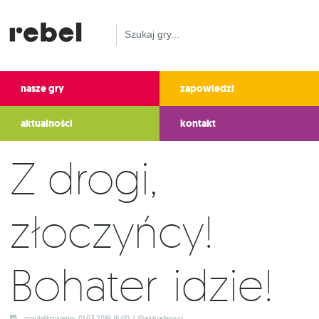
nasze gry
zapowiedzi
aktualności
kontakt
Z drogi,
złoczyńcy!
Bohater idzie!
opublikowano: 01.03.2019 16:00 / @aktualnosci