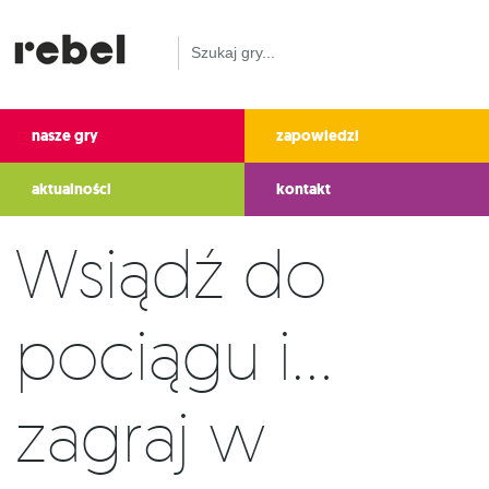
nasze gry
zapowiedzi
aktualności
kontakt
Wsiądź do
pociągu i...
zagraj w