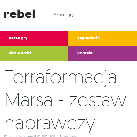
nasze gry
zapowiedzi
aktualności
kontakt
Terraformacja
Marsa - zestaw
naprawczy
opublikowano: 13.02.2017 14:02 / @aktualnosci