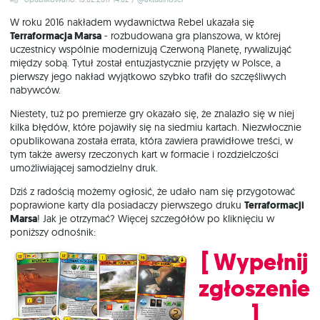
W roku 2016 nakładem wydawnictwa Rebel ukazała się
Terraformacja Marsa
- rozbudowana gra planszowa, w której
uczestnicy wspólnie modernizują Czerwoną Planetę, rywalizująć
między sobą. Tytuł został entuzjastycznie przyjęty w Polsce, a
pierwszy jego nakład wyjątkowo szybko trafił do szczęśliwych
nabywców.
Niestety, tuż po premierze gry okazało się, że znalazło się w niej
kilka błędów, które pojawiły się na siedmiu kartach. Niezwłocznie
opublikowana została errata, która zawiera prawidłowe treści, w
tym także awersy rzeczonych kart w formacie i rozdzielczości
umożliwiającej samodzielny druk.
Dziś z radością możemy ogłosić, że udało nam się przygotować
poprawione karty dla posiadaczy pierwszego druku
Terraformacji
Marsa
! Jak je otrzymać? Więcej szczegółów po kliknięciu w
poniższy odnośnik:
[ Wypełnij
zgłoszenie
]