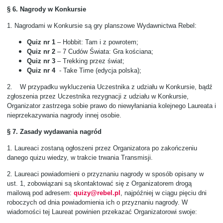
§ 6. Nagrody w Konkursie
1.
Nagrodami w Konkursie są gry planszowe Wydawnictwa Rebel:
Quiz nr 1
– Hobbit: Tam i z powrotem;
Quiz nr 2
– 7 Cudów Świata: Gra kościana;
Quiz nr 3
– Trekking przez świat;
Quiz nr 4
- Take Time
(edycja polska);
2.
W przypadku wykluczenia Uczestnika z udziału w Konkursie, bądź
zgłoszenia przez Uczestnika rezygnacji z udziału w Konkursie,
Organizator zastrzega sobie prawo do niewyłaniania kolejnego Laureata i
nieprzekazywania nagrody innej osobie.
§ 7. Zasady wydawania nagród
1.
Laureaci zostaną ogłoszeni przez Organizatora po zakończeniu
danego quizu wiedzy, w trakcie trwania Transmisji.
2.
Laureaci powiadomieni o przyznaniu nagrody w sposób opisany w
ust. 1, zobowiązani są skontaktować się z Organizatorem drogą
mailową pod adresem:
quizy@rebel.pl
, najpóźniej w ciągu pięciu dni
roboczych od dnia powiadomienia ich o przyznaniu nagrody. W
wiadomości tej Laureat powinien przekazać Organizatorowi swoje: