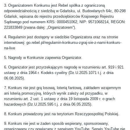
3.
Organizatorem Konkursu jest Rebel spółka z ograniczoną
odpowiedzialnością z siedzibą w Gdańsku, ul. Budowlanych 64c, 80-298
Gdańsk, wpisana do rejestru przedsiębiorców Krajowego Rejestru
Sądowego pod numerem KRS: 0000451062, NIP: 9571068214, REGON:
221833849 (zwana dalej: „Organizatorem”).
4.
Regulamin jest dostępny w siedzibie Organizatora oraz na stronie
internetowej:
go.rebel.pl/regulamin-konkursu-zgraj-sie-z-nami-konkurs-
na-live
5.
Nagrody w Konkursie zapewnia Organizator.
6.
Organizator jest przyrzekającym nagrodę w rozumieniu art. 919 i 921
ustawy z dnia 1964 r. Kodeks cywilny (Dz.U.2025.1071 t.j. z dnia
06.08.2025).
7.
Konkurs nie jest grą losową, loterią fantową, zakładem wzajemnym
ani loterią promocyjną, których wynik zależy od przypadku, w
rozumieniu art. 2 ust. 1 ustawy z dnia 19 listopada 2009 r. o grach
hazardowych (Dz.U.2025.595 t.j. z dnia 06.05.2025).
8.
Konkurs prowadzony jest na terytorium Rzeczypospolitej Polskiej.
9.
Konkurs nie jest w żaden sposób wspierany, sponsorowany,
organizowany czy powiązany z serwisem YouTube. Serwis YouTube nie