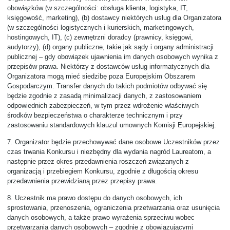
obowiązków (w szczególności: obsługa klienta, logistyka, IT,
księgowość, marketing), (b) dostawcy niektórych usług dla Organizatora
(w szczególności logistycznych i kurierskich, marketingowych,
hostingowych, IT), (c) zewnętrzni doradcy (prawnicy, księgowi,
audytorzy), (d) organy publiczne, takie jak sądy i organy administracji
publicznej – gdy obowiązek ujawnienia im danych osobowych wynika z
przepisów prawa. Niektórzy z dostawców usług informatycznych dla
Organizatora mogą mieć siedzibę poza Europejskim Obszarem
Gospodarczym. Transfer danych do takich podmiotów odbywać się
będzie zgodnie z zasadą minimalizacji danych, z zastosowaniem
odpowiednich zabezpieczeń, w tym przez wdrożenie właściwych
środków bezpieczeństwa o charakterze technicznym i przy
zastosowaniu standardowych klauzul umownych Komisji Europejskiej.
7.
Organizator będzie przechowywać dane osobowe Uczestników przez
czas trwania Konkursu i niezbędny dla wydania nagród Laureatom, a
następnie przez okres przedawnienia roszczeń związanych z
organizacją i przebiegiem Konkursu, zgodnie z długością okresu
przedawnienia przewidzianą przez przepisy prawa.
8.
Uczestnik ma prawo dostępu do danych osobowych, ich
sprostowania, przenoszenia, ograniczenia przetwarzania oraz usunięcia
danych osobowych, a także prawo wyrażenia sprzeciwu wobec
przetwarzania danych osobowych – zgodnie z obowiązującymi