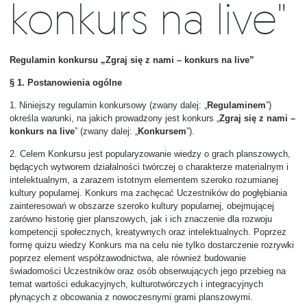
konkurs na live"
Regulamin konkursu „Zgraj się z nami – konkurs na live”
§ 1. Postanowienia ogólne
1.
Niniejszy regulamin konkursowy (zwany dalej: „
Regulaminem
”)
określa warunki, na jakich prowadzony jest konkurs „
Zgraj się z nami –
konkurs na live
” (zwany dalej: „
Konkursem
”).
2.
Celem Konkursu jest popularyzowanie wiedzy o grach planszowych,
będących wytworem działalności twórczej o charakterze materialnym i
intelektualnym, a zarazem istotnym elementem szeroko rozumianej
kultury popularnej. Konkurs ma zachęcać Uczestników do pogłębiania
zainteresowań w obszarze szeroko kultury popularnej, obejmującej
zarówno historię gier planszowych, jak i ich znaczenie dla rozwoju
kompetencji społecznych, kreatywnych oraz intelektualnych. Poprzez
formę quizu wiedzy Konkurs ma na celu nie tylko dostarczenie rozrywki
poprzez element współzawodnictwa, ale również budowanie
świadomości Uczestników oraz osób obserwujących jego przebieg na
temat wartości edukacyjnych, kulturotwórczych i integracyjnych
płynących z obcowania z nowoczesnymi grami planszowymi.