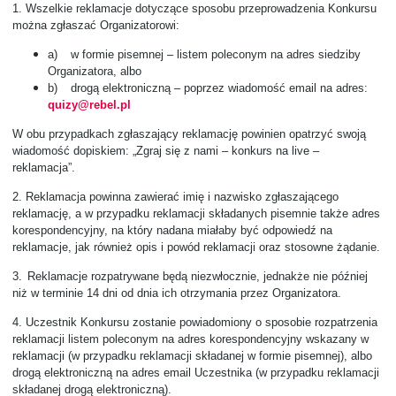
1.
Wszelkie reklamacje dotyczące sposobu przeprowadzenia Konkursu
można zgłaszać Organizatorowi:
a)
w formie pisemnej – listem poleconym na adres siedziby
Organizatora, albo
b)
drogą elektroniczną – poprzez wiadomość email na adres:
quizy@rebel.pl
W obu przypadkach zgłaszający reklamację powinien opatrzyć swoją
wiadomość dopiskiem: „Zgraj się z nami – konkurs na live –
reklamacja”.
2.
Reklamacja powinna zawierać imię i nazwisko zgłaszającego
reklamację, a w przypadku reklamacji składanych pisemnie także adres
korespondencyjny, na który nadana miałaby być odpowiedź na
reklamacje, jak również opis i powód reklamacji oraz stosowne żądanie.
3.
Reklamacje rozpatrywane będą niezwłocznie, jednakże nie później
niż w terminie 14 dni od dnia ich otrzymania przez Organizatora.
4.
Uczestnik Konkursu zostanie powiadomiony o sposobie rozpatrzenia
reklamacji listem poleconym na adres korespondencyjny wskazany w
reklamacji (w przypadku reklamacji składanej w formie pisemnej), albo
drogą elektroniczną na adres email Uczestnika (w przypadku reklamacji
składanej drogą elektroniczną).