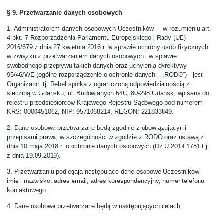
§ 9. Przetwarzanie danych osobowych
1.
Administratorem danych osobowych Uczestników
– w rozumieniu art.
4 pkt. 7 Rozporządzenia Parlamentu Europejskiego i Rady (UE)
2016/679 z dnia 27 kwietnia 2016 r. w sprawie ochrony osób fizycznych
w związku z przetwarzaniem danych osobowych i w sprawie
swobodnego przepływu takich danych oraz uchylenia dyrektywy
95/46/WE (ogólne rozporządzenie o ochronie danych – „RODO”) - jest
Organizator, tj. Rebel spółka z ograniczoną odpowiedzialnością z
siedzibą w Gdańsku, ul. Budowlanych 64C, 80-298 Gdańsk, wpisana do
rejestru przedsiębiorców Krajowego Rejestru Sądowego pod numerem
KRS: 0000451062, NIP: 9571068214, REGON: 221833849.
2.
Dane osobowe przetwarzane będą zgodnie z obowiązującymi
przepisami prawa, w szczególności w zgodzie z RODO oraz ustawą z
dnia 10 maja 2018 r. o ochronie danych osobowych (Dz.U.2019.1781 t.j.
z dnia 19.09.2019).
3.
Przetwarzaniu podlegają następujące dane osobowe Uczestników:
imię i nazwisko, adres email, adres korespondencyjny, numer telefonu
kontaktowego.
4.
Dane osobowe przetwarzane będą w następujących celach: