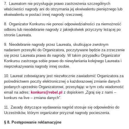
7.
Laureatom nie przysługuje prawo zastrzeżenia szczególnych
właściwości nagrody ani do otrzymania jej ekwiwalentu pieniężnego lub
ekwiwalentu w postaci innej nagrody rzeczowej.
8.
Organizator Konkursu nie ponosi odpowiedzialności za niemożność
odbioru lub nieodebranie nagrody z jakiejkolwiek przyczyny leżącej po
stronie Laureata.
9.
Nieodebranie nagrody przez Laureata, skutkujące zwrotnym
nadaniem przesyłki do Organizatora, poczytywane będzie za zrzeczenie
się przez Laureata prawa do nagrody. W takim przypadku Organizator
Konkursu zastrzega sobie prawo do niewyłaniania kolejnego Laureata i
nieprzekazywania nagrody innej osobie.
10.
Laureat zobowiązany jest niezwłocznie zawiadomić Organizatora za
pośrednictwem poczty elektronicznej o każdorazowej zmianie danych
podanych uprzednio Organizatorowi, przesyłając w tym celu wiadomość
email na adres:
konkurs@rebel.pl
z dopiskiem „Zgraj się z nami –
konkurs na live – zmiana danych”.
11.
Zasady dotyczące wydawania nagród stosuje się odpowiednio do
Uczestników, którym organizator przyznał nagrody pocieszenia.
§ 8. Postępowanie reklamacyjne