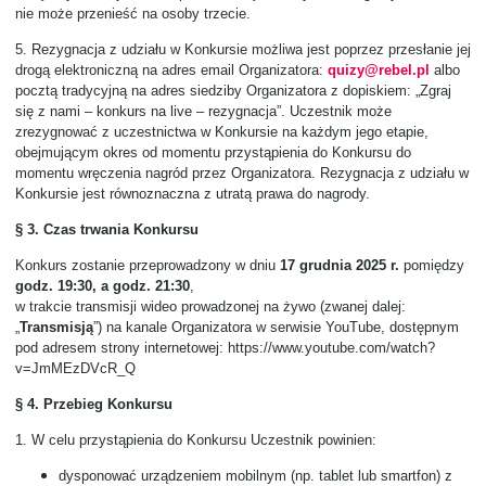
nie może przenieść na osoby trzecie.
5.
Rezygnacja z udziału w Konkursie możliwa jest poprzez przesłanie jej
drogą elektroniczną na adres email Organizatora:
quizy@rebel.pl
albo
pocztą tradycyjną na adres siedziby Organizatora z dopiskiem: „Zgraj
się z nami – konkurs na live – rezygnacja”. Uczestnik może
zrezygnować z uczestnictwa w Konkursie na każdym jego etapie,
obejmującym okres od momentu przystąpienia do Konkursu do
momentu wręczenia nagród przez Organizatora. Rezygnacja z udziału w
Konkursie jest równoznaczna z utratą prawa do nagrody.
§ 3. Czas trwania Konkursu
Konkurs zostanie przeprowadzony w dniu
17 grudnia 2025 r.
pomiędzy
godz. 19:30, a godz. 21:30
,
w trakcie transmisji wideo prowadzonej na żywo (zwanej dalej:
„
Transmisją
”) na kanale Organizatora w serwisie YouTube, dostępnym
pod adresem strony internetowej: https://www.youtube.com/watch?
v=JmMEzDVcR_Q
§ 4. Przebieg Konkursu
1.
W celu przystąpienia do Konkursu Uczestnik powinien:
dysponować urządzeniem mobilnym (np. tablet lub smartfon) z