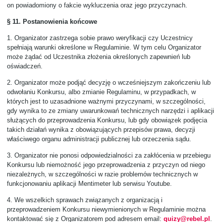
on powiadomiony o fakcie wykluczenia oraz jego przyczynach.
§ 11. Postanowienia końcowe
1.
Organizator zastrzega sobie prawo weryfikacji czy Uczestnicy
spełniają warunki określone w Regulaminie. W tym celu Organizator
może żądać od Uczestnika złożenia określonych zapewnień lub
oświadczeń.
2.
Organizator może podjąć decyzję o wcześniejszym zakończeniu lub
odwołaniu Konkursu, albo zmianie Regulaminu, w przypadkach, w
których jest to uzasadnione ważnymi przyczynami, w szczególności,
gdy wynika to ze zmiany uwarunkowań technicznych narzędzi i aplikacji
służących do przeprowadzenia Konkursu, lub gdy obowiązek podjęcia
takich działań wynika z obowiązujących przepisów prawa, decyzji
właściwego organu administracji publicznej lub orzeczenia sądu.
3.
Organizator nie ponosi odpowiedzialności za zakłócenia w przebiegu
Konkursu lub niemożność jego przeprowadzenia z przyczyn od niego
niezależnych, w szczególności w razie problemów technicznych w
funkcjonowaniu aplikacji Mentimeter lub serwisu Youtube.
4.
We wszelkich sprawach związanych z organizacją i
przeprowadzeniem Konkursu niewymienionych w Regulaminie można
kontaktować się z Organizatorem pod adresem email:
quizy@rebel.pl
.