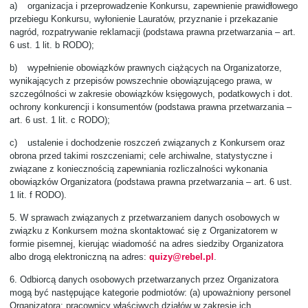
a)
organizacja i przeprowadzenie Konkursu, zapewnienie prawidłowego
przebiegu Konkursu, wyłonienie Lauratów, przyznanie i przekazanie
nagród, rozpatrywanie reklamacji (podstawa prawna przetwarzania – art.
6 ust. 1 lit. b RODO);
b)
wypełnienie obowiązków prawnych ciążących na Organizatorze,
wynikających z przepisów powszechnie obowiązującego prawa, w
szczególności w zakresie obowiązków księgowych, podatkowych i dot.
ochrony konkurencji i konsumentów (podstawa prawna przetwarzania –
art. 6 ust. 1 lit. c RODO);
c)
ustalenie i dochodzenie roszczeń związanych z Konkursem oraz
obrona przed takimi roszczeniami; cele archiwalne, statystyczne i
związane z koniecznością zapewniania rozliczalności wykonania
obowiązków Organizatora (podstawa prawna przetwarzania – art. 6 ust.
1 lit. f RODO).
5.
W sprawach związanych z przetwarzaniem danych osobowych w
związku z Konkursem można skontaktować się z Organizatorem w
formie pisemnej, kierując wiadomość na adres siedziby Organizatora
albo drogą elektroniczną na adres:
quizy@rebel.pl
.
6.
Odbiorcą danych osobowych przetwarzanych przez Organizatora
mogą być następujące kategorie podmiotów: (a) upoważniony personel
Organizatora: pracownicy właściwych działów w zakresie ich