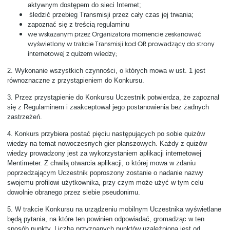
aktywnym dostępem do sieci Internet;
śledzić przebieg Transmisji przez cały czas jej trwania;
zapoznać się z treścią regulaminu
we wskazanym przez Organizatora momencie zeskanować
wyświetlony w trakcie Transmisji kod QR prowadzący do strony
internetowej z quizem wiedzy;
2.
Wykonanie wszystkich czynności, o których mowa w ust. 1 jest
równoznaczne z przystąpieniem do Konkursu.
3.
Przez przystąpienie do Konkursu Uczestnik potwierdza, że zapoznał
się z Regulaminem i zaakceptował jego postanowienia bez żadnych
zastrzeżeń.
4.
Konkurs przybiera postać pięciu następujących po sobie quizów
wiedzy na temat nowoczesnych gier planszowych. Każdy z quizów
wiedzy prowadzony jest za wykorzystaniem aplikacji internetowej
Mentimeter. Z chwilą otwarcia aplikacji, o której mowa w zdaniu
poprzedzającym Uczestnik poproszony zostanie o nadanie nazwy
swojemu profilowi użytkownika, przy czym może użyć w tym celu
dowolnie obranego przez siebie pseudonimu.
5.
W trakcie Konkursu na urządzeniu mobilnym Uczestnika wyświetlane
będą pytania, na które ten powinien odpowiadać, gromadząc w ten
sposób punkty. Liczba przyznanych punktów uzależniona jest od