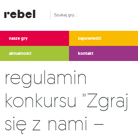
nasze gry
zapowiedzi
aktualności
kontakt
Regulamin
konkursu "Zgraj
się z nami –