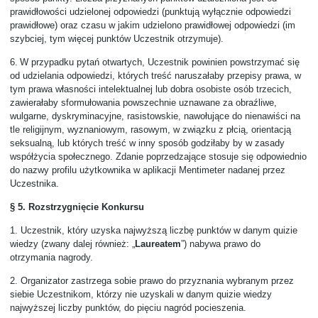
prawidłowości udzielonej odpowiedzi (punktują wyłącznie odpowiedzi
prawidłowe) oraz czasu w jakim udzielono prawidłowej odpowiedzi (im
szybciej, tym więcej punktów Uczestnik otrzymuje).
6.
W przypadku pytań otwartych, Uczestnik powinien powstrzymać się
od udzielania odpowiedzi, których treść naruszałaby przepisy prawa, w
tym prawa własności intelektualnej lub dobra osobiste osób trzecich,
zawierałaby sformułowania powszechnie uznawane za obraźliwe,
wulgarne, dyskryminacyjne, rasistowskie, nawołujące do nienawiści na
tle religijnym, wyznaniowym, rasowym, w związku z płcią, orientacją
seksualną, lub których treść w inny sposób godziłaby by w zasady
współżycia społecznego. Zdanie poprzedzające stosuje się odpowiednio
do nazwy profilu użytkownika w aplikacji Mentimeter nadanej przez
Uczestnika.
§ 5. Rozstrzygnięcie Konkursu
1.
Uczestnik, który uzyska najwyższą liczbę punktów w danym quizie
wiedzy (zwany dalej również: „
Laureatem
”) nabywa prawo do
otrzymania nagrody.
2.
Organizator zastrzega sobie prawo do przyznania wybranym przez
siebie Uczestnikom, którzy nie uzyskali w danym quizie wiedzy
najwyższej liczby punktów, do pięciu nagród pocieszenia.