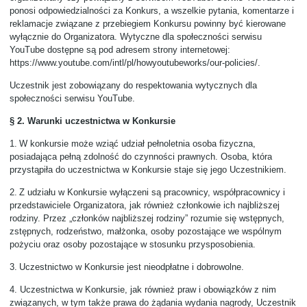
ponosi odpowiedzialności za Konkurs, a wszelkie pytania, komentarze i
reklamacje związane z przebiegiem Konkursu powinny być kierowane
wyłącznie do Organizatora. Wytyczne dla społeczności serwisu
YouTube dostępne są pod adresem strony internetowej:
https://www.youtube.com/intl/pl/howyoutubeworks/our-policies/
.
Uczestnik jest zobowiązany do respektowania wytycznych dla
społeczności serwisu YouTube.
§ 2. Warunki uczestnictwa w Konkursie
1.
W konkursie może wziąć udział pełnoletnia osoba fizyczna,
posiadająca pełną zdolność do czynności prawnych. Osoba, która
przystąpiła do uczestnictwa w Konkursie staje się jego Uczestnikiem.
2.
Z udziału w Konkursie wyłączeni są pracownicy, współpracownicy i
przedstawiciele Organizatora, jak również członkowie ich najbliższej
rodziny. Przez „członków najbliższej rodziny” rozumie się wstępnych,
zstępnych, rodzeństwo, małżonka, osoby pozostające we wspólnym
pożyciu oraz osoby pozostające w stosunku przysposobienia.
3.
Uczestnictwo w Konkursie jest nieodpłatne i dobrowolne.
4.
Uczestnictwa w Konkursie, jak również praw i obowiązków z nim
związanych, w tym także prawa do żądania wydania nagrody, Uczestnik