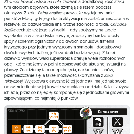
Skoncentrować ostrzał na celu
, zapewnia dodatkową kość ataku
tym droidom bojowym, które trzymają się razem podczas
ofensywy. Z kolei
Pełna analiza
sprawia, że wydajemy mniej
punktów Mocy, gdy jego karta aktywacji ma zostać umieszczona w
rezerwie, co odzwierciedla analityczne zdolności droida.
Chłodna
logika
cechuje też jego styl walki – gdy spojrzymy na tabelę
wyszkolenia w ataku dystansowym, zobaczymy bardzo prosty i
spójny schemat ograniczony do dwóch bonusów: trafienia
krytycznego przy jednym wyrzuconym symbolu i dodatkowych
dwóch zwykłych trafień, jeśli symboli będzie więcej. Z kolei
drzewko wyników walki superdroida oferuje wiele różnorodnych
opcji, które możemy w pełni dopasować do aktualnej sytuacji na
planszy. Znajdziemy tam odepchnięcia, nakładanie stanów,
przemieszczanie się, a także możliwość skorzystania z
Sieci
taktycznej
. Wyjątkowa elastyczność tej jednostki ma jednak swoje
odzwierciedlenie w jej koszcie w punktach oddziału. Kalani zużywa
ich aż 5, przez co najlepiej komponuje się z jednostkami głównymi
zapewniającymi co najmniej 8 punktów.