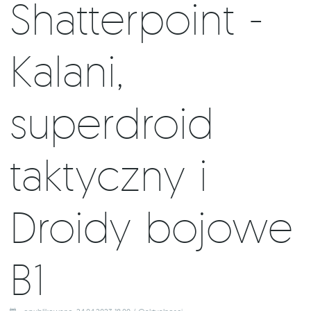
Shatterpoint -
Kalani,
superdroid
taktyczny i
Droidy bojowe
B1