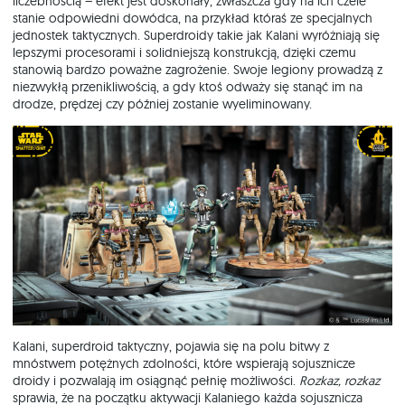
liczebnością – efekt jest doskonały, zwłaszcza gdy na ich czele
stanie odpowiedni dowódca, na przykład któraś ze specjalnych
jednostek taktycznych. Superdroidy takie jak Kalani wyróżniają się
lepszymi procesorami i solidniejszą konstrukcją, dzięki czemu
stanowią bardzo poważne zagrożenie. Swoje legiony prowadzą z
niezwykłą przenikliwością, a gdy ktoś odważy się stanąć im na
drodze, prędzej czy później zostanie wyeliminowany.
Kalani, superdroid taktyczny, pojawia się na polu bitwy z
mnóstwem potężnych zdolności, które wspierają sojusznicze
droidy i pozwalają im osiągnąć pełnię możliwości.
Rozkaz, rozkaz
sprawia, że na początku aktywacji Kalaniego każda sojusznicza