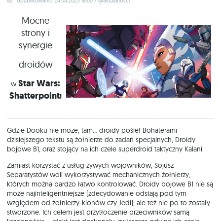
opublikowano: 24.04.2023 18:00 / @aktualnosci
Mocne
strony i
synergie
droidów
Star
Wars:
w
Shatterpoint
!
Gdzie Dooku nie może, tam… droidy pośle! Bohaterami
dzisiejszego tekstu są żołnierze do zadań specjalnych, Droidy
bojowe B1, oraz stojący na ich czele superdroid taktyczny Kalani.
Zamiast korzystać z usług żywych wojowników, Sojusz
Separatystów woli wykorzystywać mechanicznych żołnierzy,
których można bardzo łatwo kontrolować. Droidy bojowe B1 nie są
może najinteligentniejsze (zdecydowanie odstają pod tym
względem od żołnierzy-klonów czy Jedi), ale też nie po to zostały
stworzone. Ich celem jest przytłoczenie przeciwników samą