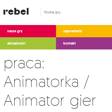
nasze gry
zapowiedzi
aktualności
kontakt
Praca:
Animatorka /
Animator gier