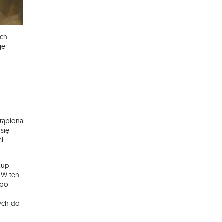
ch.
je
stąpiona
się
mi
kup
. W ten
 po
nych do