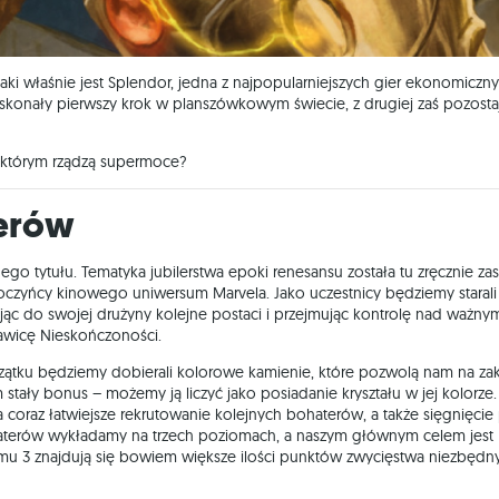
taki właśnie jest Splendor, jedna z najpopularniejszych gier ekonomiczny
oskonały pierwszy krok w planszówkowym świecie, z drugiej zaś pozosta
, którym rządzą supermoce?
terów
o tytułu. Tematyka jubilerstwa epoki renesansu została tu zręcznie za
oczyńcy kinowego uniwersum Marvela. Jako uczestnicy będziemy starali 
ując do swojej drużyny kolejne postaci i przejmując kontrolę nad ważny
kawicę Nieskończoności.
ątku będziemy dobierali kolorowe kamienie, które pozwolą nam na za
stały bonus – możemy ją liczyć jako posiadanie kryształu w jej kolorze
oraz łatwiejsze rekrutowanie kolejnych bohaterów, a także sięgnięcie
haterów wykładamy na trzech poziomach, a naszym głównym celem jest
omu 3 znajdują się bowiem większe ilości punktów zwycięstwa niezbęd