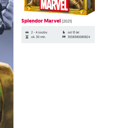
Splendor Marvel
(2021)
2 - 4 osoby
od 10 lat
ok. 30 min.
3558380080824