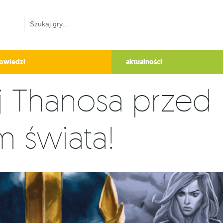
owiedzi
aktualności
j Thanosa przed
m świata!