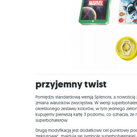
Przyjemny twist
Pomiędzy standardową wersją Splenora, a nowością
zmiana warunków zwycięstwa. W wersji superbohater
określonego zestawu kolorów, w tym jednego zielon
kupujemy pierwszą kartę 3 poziomu, co oznacza, że m
superbohaterów.
Drugą modyfikacją jest dodatkowy cel punktowy pod 
zrekrutować, znajdują się symbole superbohaterskiej d