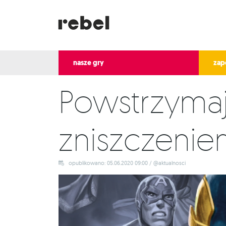
nasze gry
zap
Powstrzyma
zniszczenie
opublikowano: 05.06.2020 09:00 / @aktualnosci