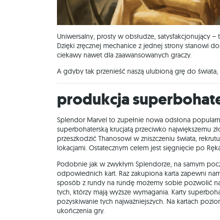
Uniwersalny, prosty w obsłudze, satysfakcjonujący – 
Dzięki zręcznej mechanice z jednej strony stanowi d
ciekawy nawet dla zaawansowanych graczy.
A gdyby tak przenieść naszą ulubioną grę do świata
Produkcja superboha
Splendor Marvel to zupełnie nowa odsłona popularneg
superbohaterską krucjatą przeciwko największemu zł
przeszkodzić Thanosowi w zniszczeniu świata, rekrut
lokacjami. Ostatecznym celem jest sięgnięcie po Rę
Podobnie jak w zwykłym Splendorze, na samym pocz
odpowiednich kart. Raz zakupiona karta zapewni nam 
sposób z rundy na rundę możemy sobie pozwolić na c
tych, którzy mają wyższe wymagania. Karty superbo
pozyskiwanie tych najważniejszych. Na kartach pozi
ukończenia gry.