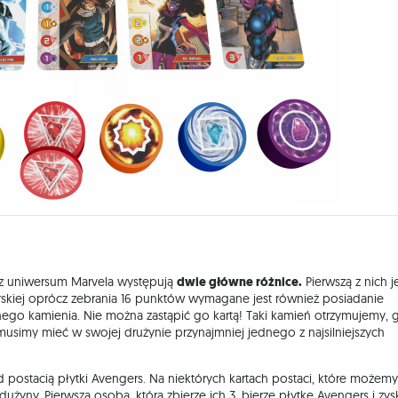
 z uniwersum Marvela występują
dwie główne różnice.
Pierwszą z nich j
skiej oprócz zebrania 16 punktów wymagane jest również posiadanie
ego kamienia. Nie można zastąpić go kartą! Taki kamień otrzymujemy, 
usimy mieć w swojej drużynie przynajmniej jednego z najsilniejszych
postacią płytki Avengers. Na niektórych kartach postaci, które możemy
użyny. Pierwsza osoba, która zbierze ich 3, bierze płytkę Avengers i zys