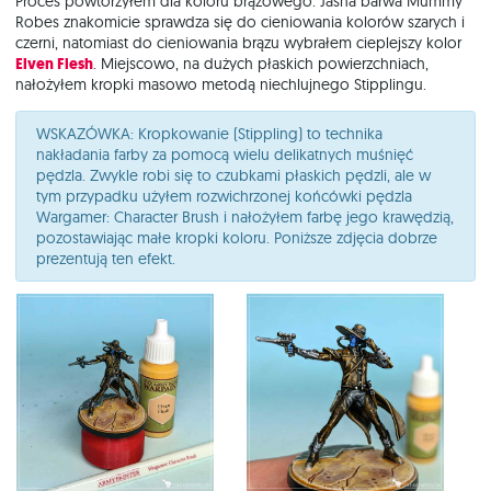
Proces powtórzyłem dla koloru brązowego. Jasna barwa Mummy
Robes znakomicie sprawdza się do cieniowania kolorów szarych i
czerni, natomiast do cieniowania brązu wybrałem cieplejszy kolor
Elven Flesh
. Miejscowo, na dużych płaskich powierzchniach,
nałożyłem kropki masowo metodą niechlujnego Stipplingu.
WSKAZÓWKA: Kropkowanie (Stippling) to technika
nakładania farby za pomocą wielu delikatnych muśnięć
pędzla. Zwykle robi się to czubkami płaskich pędzli, ale w
tym przypadku użyłem rozwichrzonej końcówki pędzla
Wargamer: Character Brush i nałożyłem farbę jego krawędzią,
pozostawiając małe kropki koloru. Poniższe zdjęcia dobrze
prezentują ten efekt.