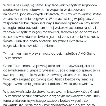
Wnioski nasuwają się same. Aby zapewnić wszystkim regionom i
społecznościom odpowiednie wsparcie w kluczowych i
najbardziej podstawowych obszarach, musimy wprowadzić istotne
zmiany w systemie rozgrywek. W ramach ścisłej współpracy z
zespołem Global Organised Play Asmodee opracowaliśmy nową
strategię, która pozwoli nam lepiej wykorzystać cenne zasoby i
zapewni wszystkim więcej możliwości, zachowując jednocześnie
to, co naszym zdaniem było najcenniejsze w systemie Mistrzostw
Świata – unikalne doświadczenie związane z udziałem w
rozgrywkach na wysokim poziomie.
Tym samym mamy przyjemność ogłosić nadejście AMG Grand
Tournaments.
Grand Tournaments zapewnią uczestnikom najwyższej jakości
doświadczenie płynące z rywalizacji. Będą okazją do sprawdzenia
swoich umiejętności w walce z innymi graczami z okolicy i nie
tylko. Aby sięgnąć po zwycięstwo, trzeba będzie wykazać się
wyjątkowymi umiejętnościami i pokonać wielu przeciwników.
W przeciwieństwie do dotychczasowych mistrzostw każdy Grand
Tournament będzie całkowicie odrębnym doświadczeniem. Dzięki
temu wydarzeń najwyższego szczebla będzie więcej i, co
najważniejsze, będą mogły być dopasowywane do sytuacji w