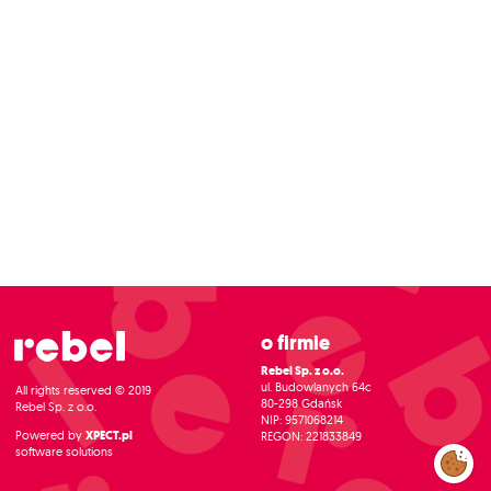
O firmie
Rebel Sp. z o.o.
ul. Budowlanych 64c
All rights reserved © 2019
80-298 Gdańsk
Rebel Sp. z o.o.
NIP: 9571068214
Powered by
XPECT.pl
REGON: 221833849
software solutions
Zarządzaj
preferencjami
cookies