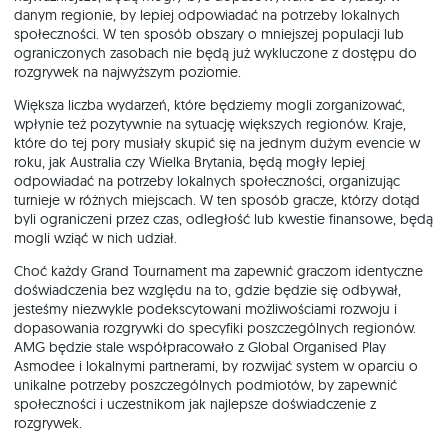
danym regionie, by lepiej odpowiadać na potrzeby lokalnych
społeczności. W ten sposób obszary o mniejszej populacji lub
ograniczonych zasobach nie będą już wykluczone z dostępu do
rozgrywek na najwyższym poziomie.
Większa liczba wydarzeń, które będziemy mogli zorganizować,
wpłynie też pozytywnie na sytuację większych regionów. Kraje,
które do tej pory musiały skupić się na jednym dużym evencie w
roku, jak Australia czy Wielka Brytania, będą mogły lepiej
odpowiadać na potrzeby lokalnych społeczności, organizując
turnieje w różnych miejscach. W ten sposób gracze, którzy dotąd
byli ograniczeni przez czas, odległość lub kwestie finansowe, będą
mogli wziąć w nich udział.
Choć każdy Grand Tournament ma zapewnić graczom identyczne
doświadczenia bez względu na to, gdzie będzie się odbywał,
jesteśmy niezwykle podekscytowani możliwościami rozwoju i
dopasowania rozgrywki do specyfiki poszczególnych regionów.
AMG będzie stale współpracowało z Global Organised Play
Asmodee i lokalnymi partnerami, by rozwijać system w oparciu o
unikalne potrzeby poszczególnych podmiotów, by zapewnić
społeczności i uczestnikom jak najlepsze doświadczenie z
rozgrywek.