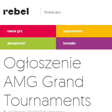
nasze gry
zapowiedzi
aktualności
kontakt
Ogłoszenie
AMG Grand
Tournaments
opublikowano: 17.04.2024 12:00 / @aktualnosci