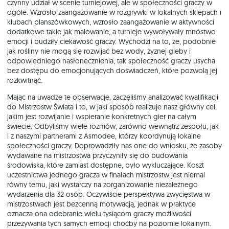
czynny udział w scenie turniejowej, ale w społeczności graczy w
ogóle. Wzrosło zaangażowanie w rozgrywki w lokalnych sklepach i
klubach planszówkowych, wzrosło zaangażowanie w aktywności
dodatkowe takie jak malowanie, a turnieje wywoływały mnóstwo
emocji i budziły ciekawość graczy. Wychodzi na to, że, podobnie
jak rośliny nie mogą się rozwijać bez wody, żyznej gleby i
odpowiedniego nasłonecznienia, tak społeczność graczy usycha
bez dostępu do emocjonujących doświadczeń, które pozwolą jej
rozkwitnąć.
Mając na uwadze te obserwacje, zaczęliśmy analizować kwalifikacji
do Mistrzostw Świata i to, w jaki sposób realizuje nasz główny cel,
jakim jest rozwijanie i wspieranie konkretnych gier na całym
świecie. Odbyliśmy wiele rozmów, zarówno wewnątrz zespołu, jak
i z naszymi partnerami z Asmodee, którzy koordynują lokalne
społeczności graczy. Doprowadziły nas one do wniosku, że zasoby
wydawane na mistrzostwa przyczyniły się do budowania
środowiska, które zamiast dostępne, było wykluczające. Koszt
uczestnictwa jednego gracza w finałach mistrzostw jest niemal
równy temu, jaki wystarczy na zorganizowanie niezależnego
wydarzenia dla 32 osób. Oczywiście perspektywa zwycięstwa w
mistrzostwach jest bezcenną motywacją, jednak w praktyce
oznacza ona odebranie wielu tysiącom graczy możliwości
przeżywania tych samych emocji choćby na poziomie lokalnym.