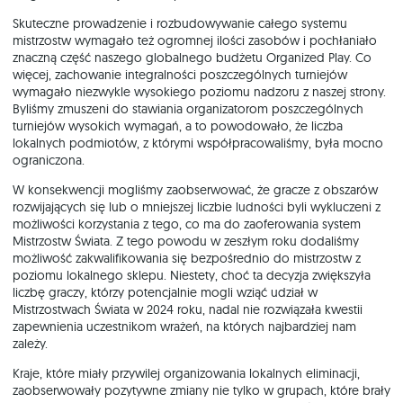
Skuteczne prowadzenie i rozbudowywanie całego systemu
mistrzostw wymagało też ogromnej ilości zasobów i pochłaniało
znaczną część naszego globalnego budżetu Organized Play. Co
więcej, zachowanie integralności poszczególnych turniejów
wymagało niezwykle wysokiego poziomu nadzoru z naszej strony.
Byliśmy zmuszeni do stawiania organizatorom poszczególnych
turniejów wysokich wymagań, a to powodowało, że liczba
lokalnych podmiotów, z którymi współpracowaliśmy, była mocno
ograniczona.
W konsekwencji mogliśmy zaobserwować, że gracze z obszarów
rozwijających się lub o mniejszej liczbie ludności byli wykluczeni z
możliwości korzystania z tego, co ma do zaoferowania system
Mistrzostw Świata. Z tego powodu w zeszłym roku dodaliśmy
możliwość zakwalifikowania się bezpośrednio do mistrzostw z
poziomu lokalnego sklepu. Niestety, choć ta decyzja zwiększyła
liczbę graczy, którzy potencjalnie mogli wziąć udział w
Mistrzostwach Świata w 2024 roku, nadal nie rozwiązała kwestii
zapewnienia uczestnikom wrażeń, na których najbardziej nam
zależy.
Kraje, które miały przywilej organizowania lokalnych eliminacji,
zaobserwowały pozytywne zmiany nie tylko w grupach, które brały