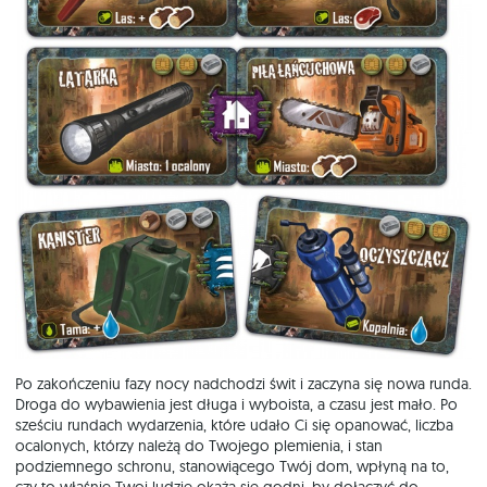
Po zakończeniu fazy nocy nadchodzi świt i zaczyna się nowa runda.
Droga do wybawienia jest długa i wyboista, a czasu jest mało. Po
sześciu rundach wydarzenia, które udało Ci się opanować, liczba
ocalonych, którzy należą do Twojego plemienia, i stan
podziemnego schronu, stanowiącego Twój dom, wpłyną na to,
czy to właśnie Twoi ludzie okażą się godni, by dołączyć do