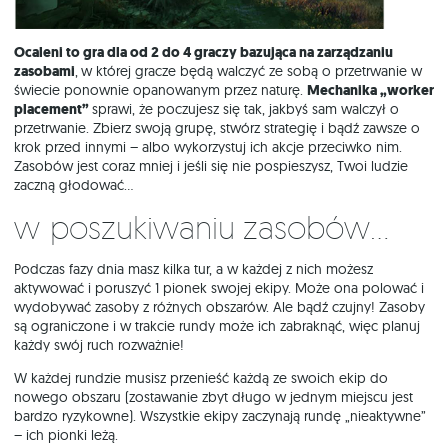
Ocaleni
to gra dla od 2 do 4 graczy bazująca na zarządzaniu
zasobami
,
w której gracze będą walczyć ze sobą o przetrwanie w
świecie ponownie opanowanym przez naturę.
M
echanika „worker
placement”
sprawi, że poczujesz się tak, jakbyś sam walczył o
przetrwanie. Zbierz swoją grupę, stwórz strategię i bądź zawsze o
krok przed innymi – albo wykorzystuj ich akcje przeciwko nim.
Zasobów jest coraz mniej i jeśli się nie pospieszysz, Twoi ludzie
zaczną głodować…
W poszukiwaniu zasobów...
Podczas fazy dnia masz kilka tur, a w każdej z nich możesz
aktywować i poruszyć 1 pionek swojej ekipy. Może ona polować i
wydobywać zasoby z różnych obszarów. Ale bądź czujny! Zasoby
są ograniczone i w trakcie rundy może ich zabraknąć, więc planuj
każdy swój ruch rozważnie!
W każdej rundzie musisz przenieść każdą ze swoich ekip do
nowego obszaru (zostawanie zbyt długo w jednym miejscu jest
bardzo ryzykowne). Wszystkie ekipy zaczynają rundę „nieaktywne”
– ich pionki leżą.