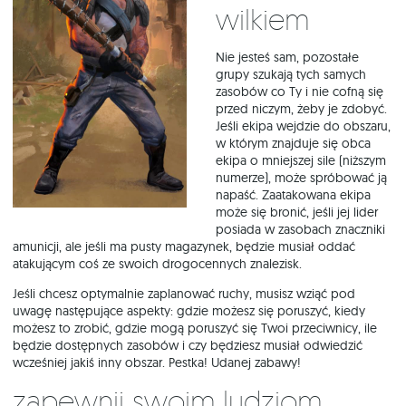
wilkiem
Nie jesteś sam, pozostałe
grupy szukają tych samych
zasobów co Ty i nie cofną się
przed niczym, żeby je zdobyć.
Jeśli ekipa wejdzie do obszaru,
w którym znajduje się obca
ekipa o mniejszej sile (niższym
numerze), może spróbować ją
napaść. Zaatakowana ekipa
może się bronić, jeśli jej lider
posiada w zasobach znaczniki
amunicji, ale jeśli ma pusty magazynek, będzie musiał oddać
atakującym coś ze swoich drogocennych znalezisk.
Jeśli chcesz optymalnie zaplanować ruchy, musisz wziąć pod
uwagę następujące aspekty: gdzie możesz się poruszyć, kiedy
możesz to zrobić, gdzie mogą poruszyć się Twoi przeciwnicy, ile
będzie dostępnych zasobów i czy będziesz musiał odwiedzić
wcześniej jakiś inny obszar. Pestka! Udanej zabawy!
Zapewnij swoim ludziom