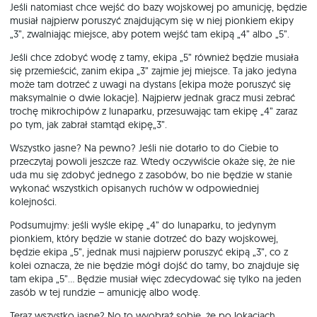
Jeśli natomiast chce wejść do bazy wojskowej po amunicję, będzie
musiał najpierw poruszyć znajdującym się w niej pionkiem ekipy
„3”, zwalniając miejsce, aby potem wejść tam ekipą „4” albo „5”.
Jeśli chce zdobyć wodę z tamy, ekipa „5” również będzie musiała
się przemieścić, zanim ekipa „3” zajmie jej miejsce. Ta jako jedyna
może tam dotrzeć z uwagi na dystans (ekipa może poruszyć się
maksymalnie o dwie lokacje). Najpierw jednak gracz musi zebrać
trochę mikrochipów z lunaparku, przesuwając tam ekipę „4” zaraz
po tym, jak zabrał stamtąd ekipę„3”.
Wszystko jasne? Na pewno? Jeśli nie dotarło to do Ciebie to
przeczytaj powoli jeszcze raz. Wtedy oczywiście okaże się, że nie
uda mu się zdobyć jednego z zasobów, bo nie będzie w stanie
wykonać wszystkich opisanych ruchów w odpowiedniej
kolejności.
Podsumujmy: jeśli wyśle ekipę „4” do lunaparku, to jedynym
pionkiem, który będzie w stanie dotrzeć do bazy wojskowej,
będzie ekipa „5”, jednak musi najpierw poruszyć ekipą „3”, co z
kolei oznacza, że nie będzie mógł dojść do tamy, bo znajduje się
tam ekipa „5”… Będzie musiał więc zdecydować się tylko na jeden
zasób w tej rundzie – amunicję albo wodę.
Teraz wszystko jasne? No to wyobraź sobie, że po lokacjach