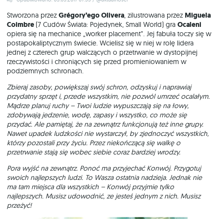
Stworzona przez
Grégory’ego Olivera
, zilustrowana przez
Miguela
Coimbre
(7 Cudów Świata: Pojedynek, Small World) gra
Ocaleni
opiera się na mechanice „worker placement”. Jej fabuła toczy się w
postapokaliptycznym świecie. Wcielisz się w niej w rolę lidera
jednej z czterech grup walczących o przetrwanie w dystopijnej
rzeczywistości i chroniących się przed promieniowaniem w
podziemnych schronach.
Zbieraj zasoby, powiększaj swój schron, odzyskuj i naprawiaj
przydatny sprzęt i, przede wszystkim, nie pozwól umrzeć ocalałym.
Mądrze planuj ruchy – Twoi ludzie wypuszczają się na łowy,
zdobywają jedzenie, wodę, zapasy i wszystko, co może się
przydać. Ale pamiętaj, że na zewnątrz funkcjonują też inne grupy.
Nawet upadek ludzkości nie wystarczył, by zjednoczyć wszystkich,
którzy pozostali przy życiu. Przez niekończącą się walkę o
przetrwanie stają się wobec siebie coraz bardziej wrodzy.
Pora wyjść na zewnątrz. Ponoć ma przyjechać Konwój. Przygotuj
swoich najlepszych ludzi. To Wasza ostatnia nadzieja. Jednak nie
ma tam miejsca dla wszystkich – Konwój przyjmie tylko
najlepszych. Musisz udowodnić, ze jesteś jednym z nich. Musisz
przeżyć!