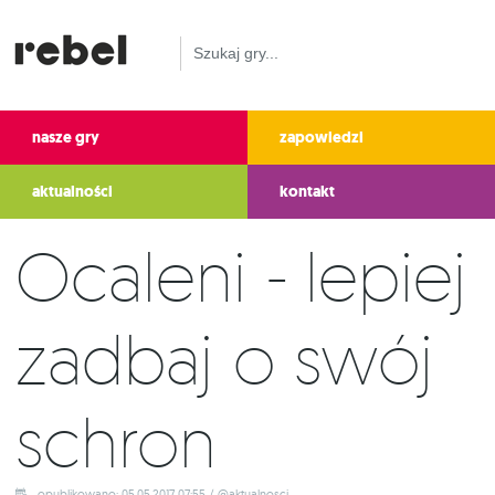
nasze gry
zapowiedzi
aktualności
kontakt
Ocaleni - lepiej
zadbaj o swój
schron
opublikowano: 05.05.2017 07:55 / @aktualnosci