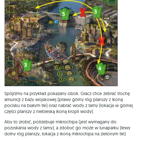
Spójrzmy na przykład pokazany obok. Gracz chce zebrać trochę
amunicji z bazy wojskowej (prawy górny róg planszy z ikoną
pocisku na białym tle) oraz nabrać wody z tamy (lokacja w górnej
części planszy z niebieską ikoną kropli wody).
Aby to zrobić, potrzebuje mikrochipa (jest wymagany do
pozyskania wody z tamy), a zdobyć go może w lunaparku (lewy
dolny róg planszy, lokacja z ikoną mikrochipa na zielonym tle).