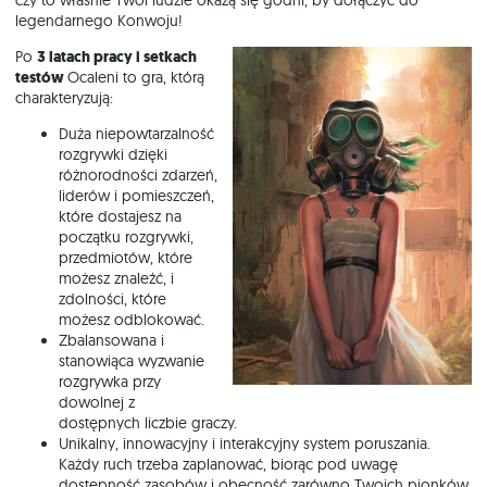
legendarnego Konwoju!
Po
3 latach pracy i setkach
testów
Ocaleni to gra, którą
charakteryzują:
Duża niepowtarzalność
rozgrywki dzięki
różnorodności zdarzeń,
liderów i pomieszczeń,
które dostajesz na
początku rozgrywki,
przedmiotów, które
możesz znaleźć, i
zdolności, które
możesz odblokować.
Zbalansowana i
stanowiąca wyzwanie
rozgrywka przy
dowolnej z
dostępnych liczbie graczy.
Unikalny, innowacyjny i interakcyjny system poruszania.
Każdy ruch trzeba zaplanować, biorąc pod uwagę
dostępność zasobów i obecność zarówno Twoich pionków,