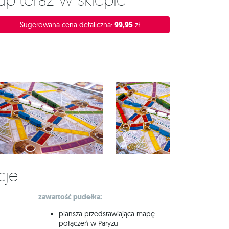
Sugerowana cena detaliczna:
99,95
zł
cje
zawartość pudełka:
plansza przedstawiająca mapę
połączeń w Paryżu