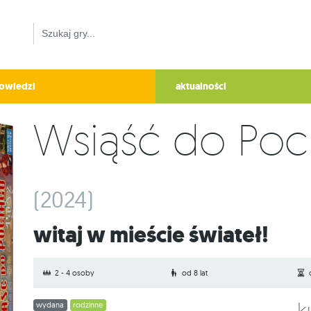
owiedzi
aktualności
Wsiąść do Poci
(2024)
Witaj w mieście świateł!
2 - 4 osoby
od 8 lat
wydana
rodzinne