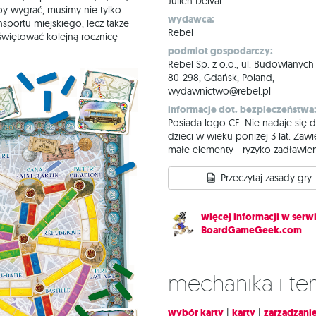
Julien Delval
. Aby wygrać, musimy nie tylko
wydawca:
ansportu miejskiego, lecz także
Rebel
świętować kolejną rocznicę
podmiot gospodarczy:
Rebel Sp. z o.o., ul. Budowlanych
80-298, Gdańsk, Poland,
wydawnictwo@rebel.pl
informacje dot. bezpieczeństwa
Posiada logo CE. Nie nadaje się d
dzieci w wieku poniżej 3 lat. Zawi
małe elementy - ryzyko zadławien
Przeczytaj zasady gry
więcej informacji w serwi
BoardGameGeek.com
Mechanika i t
wybór karty
|
karty
|
zarządzanie