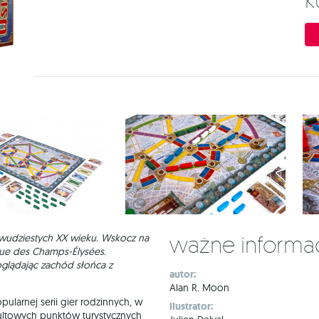
Ważne informa
 dwudziestych XX wieku. Wskocz na
enue des Champs-Élysées.
 oglądając zachód słońca z
autor:
Alan R. Moon
larnej serii gier rodzinnych, w
ilustrator:
 kultowych punktów turystycznych