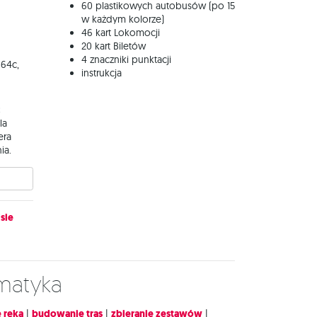
60 plastikowych autobusów (po 15
w każdym kolorze)
46 kart Lokomocji
20 kart Biletów
4 znaczniki punktacji
 64c,
instrukcja
:
la
era
ia.
sie
ematyka
 ręką
|
budowanie tras
|
zbieranie zestawów
|