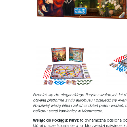
Przenieś się do eleganckiego Paryża z szalonych lat
otwartą platformę z tyłu autobusu i przejedź się Av
Podziwiaj wieżę Eiffla i zakończ dzień pełen wrażeń,
balkonu starej kamienicy w Montmartre.
Wsiąść do Pociągu: Paryż
to dynamiczna odsłona popu
której gracze ścigają się o to, kto zwiedzi najwięcej