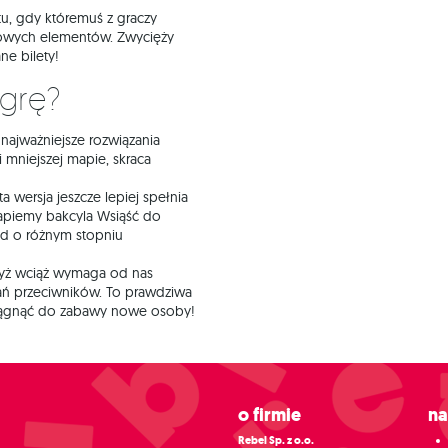
, gdy któremuś z graczy
ikowych elementów. Zwycięży
ne bilety!
 grę?
najważniejsze rozwiązania
i mniejszej mapie, skraca
ta wersja jeszcze lepiej spełnia
łapiemy bakcyla Wsiąść do
ód o różnym stopniu
ryż wciąż wymaga od nas
ń przeciwników. To prawdziwa
wciągnąć do zabawy nowe osoby!
O firmie
N
Rebel Sp. z o.o.