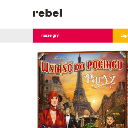
nasze gry
zap