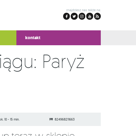
znajdziesz nas także na:
kontakt
ągu: Paryż
ok. 10 - 15 min.
824968211663
Kup teraz w sklepie