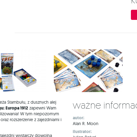
Ważne informa
ża Stambułu, z dusznych alej
u: Europa 1912
zapewni Wam
alizowania! W tym niepozornym
autor:
 oraz rozszerzenie z zajezdniami i
Alan R. Moon
ilustrator:
ajezdni wystarczy dowolna