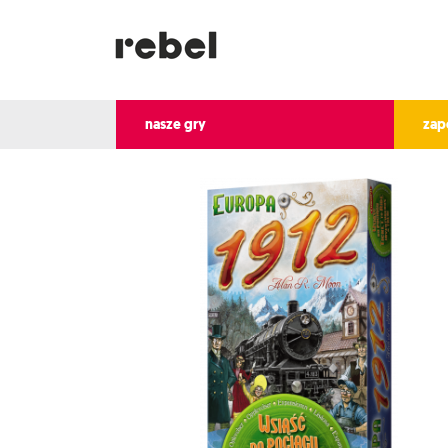
nasze gry
zap