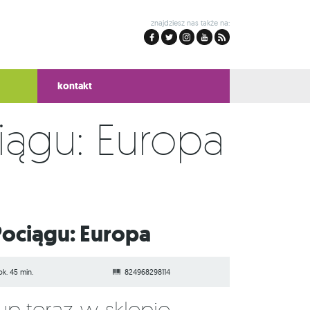
znajdziesz nas także na:
kontakt
iągu: Europa
Pociągu: Europa
ok. 45 min.
824968298114
Kup teraz w sklepie