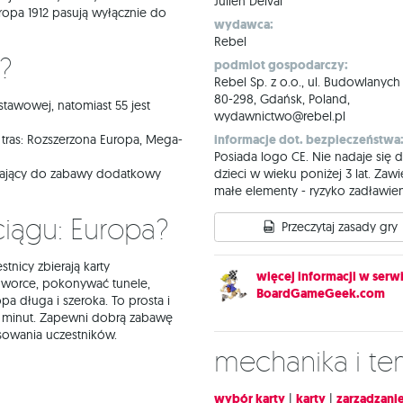
Julien Delval
ropa 1912 pasują wyłącznie do
wydawca:
Rebel
k?
podmiot gospodarczy:
Rebel Sp. z o.o., ul. Budowlanych
80-298, Gdańsk, Poland,
odstawowej, natomiast 55 jest
wydawnictwo@rebel.pl
 tras: Rozszerzona Europa, Mega-
informacje dot. bezpieczeństwa
Posiada logo CE. Nie nadaje się d
zający do zabawy dodatkowy
dzieci w wieku poniżej 3 lat. Zawi
małe elementy - ryzyko zadławien
ciągu: Europa?
Przeczytaj zasady gry
stnicy zbierają karty
więcej informacji w serwi
dworce, pokonywać tunele,
BoardGameGeek.com
a długa i szeroka. To prosta i
5 minut. Zapewni dobrą zabawę
nsowania uczestników.
Mechanika i t
wybór karty
|
karty
|
zarządzanie