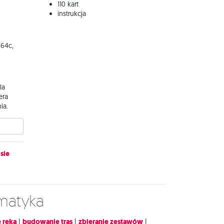
110 kart
instrukcja
 64c,
:
la
era
ia.
sie
ematyka
 ręką
|
budowanie tras
|
zbieranie zestawów
|