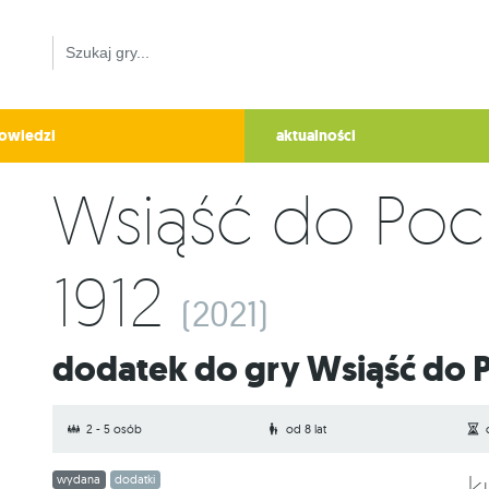
owiedzi
aktualności
Wsiąść do Poc
1912
(2021)
Dodatek do gry Wsiąść do 
2 - 5 osób
od 8 lat
wydana
dodatki