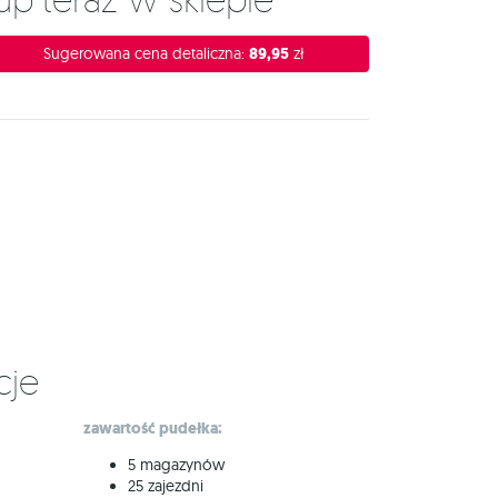
Sugerowana cena detaliczna:
89,95
zł
cje
zawartość pudełka:
5 magazynów
25 zajezdni