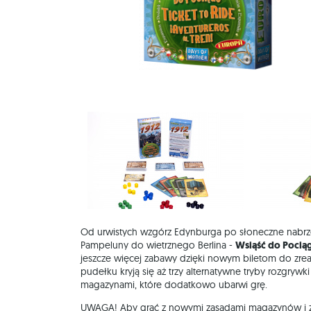
Od urwistych wzgórz Edynburga po słoneczne nabrze
Pampeluny do wietrznego Berlina -
Wsiąść do Pociąg
jeszcze więcej zabawy dzięki nowym biletom do zre
pudełku kryją się aż trzy alternatywne tryby rozgrywki
magazynami, które dodatkowo ubarwi grę.
UWAGA! Aby grać z nowymi zasadami magazynów i z