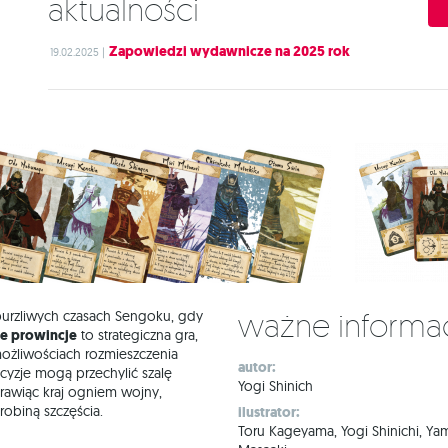
Aktualności
Zapowiedzi wydawnicze na 2025 rok
19.02.2025 |
Ważne informa
urzliwych czasach Sengoku, gdy
e prowincje
to strategiczna gra,
możliwościach rozmieszczenia
autor:
ecyzje mogą przechylić szalę
Yogi Shinich
rawiąc kraj ogniem wojny,
robiną szczęścia.
ilustrator:
Toru Kageyama, Yogi Shinichi, Y