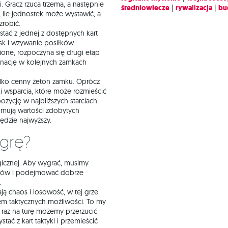
. Gracz rzuca trzema, a następnie
średniowiecze
|
rywalizacja
|
bu
, ile jednostek może wystawić, a
zrobić.
stać z jednej z dostępnych kart
jsk i wzywanie posiłków.
ione, rozpoczyna się drugi etap
inację w kolejnych zamkach
lko cenny żeton zamku. Oprócz
i wsparcia, które może rozmieścić
zycję w najbliższych starciach.
umują wartości zdobytych
dzie najwyższy.
 grę?
gicznej. Aby wygrać, musimy
ików i podejmować dobrze
.
ą chaos i losowość, w tej grze
m taktycznych możliwości. To my
 raz na turę możemy przerzucić
ać z kart taktyki i przemieścić