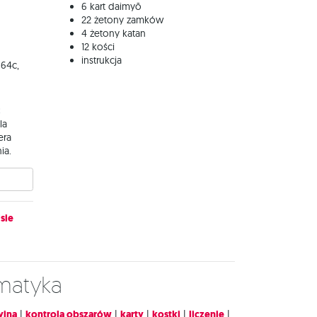
6 kart daimyō
22 żetony zamków
4 żetony katan
12 kości
instrukcja
 64c,
:
la
era
ia.
sie
ematyka
yjna
|
kontrola obszarów
|
karty
|
kostki
|
liczenie
|