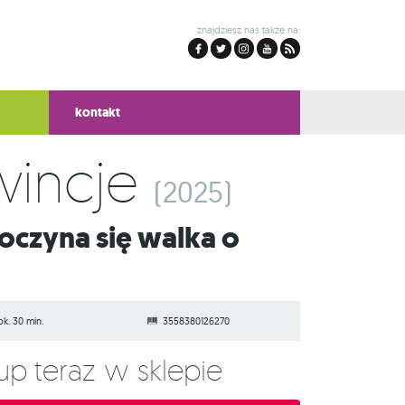
znajdziesz nas także na:
kontakt
incje
(2025)
ok. 30 min.
3558380126270
Kup teraz w sklepie