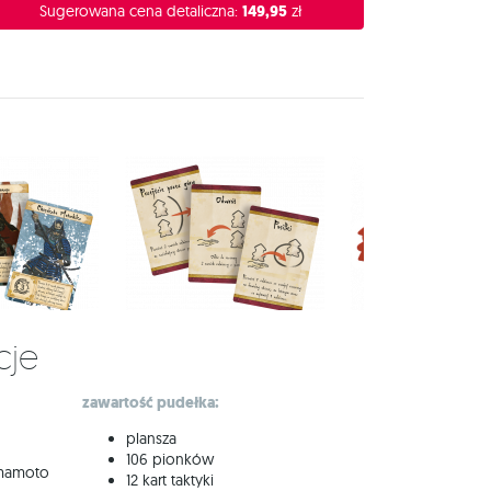
Sugerowana cena detaliczna:
149,95
zł
cje
zawartość pudełka:
plansza
106 pionków
amamoto
12 kart taktyki