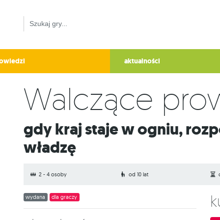
owiedzi
aktualności
Walczące prow
Gdy kraj staje w ogniu, rozpoczyna się walka o
władzę
2 - 4 osoby
od 10 lat
wydana
dla graczy