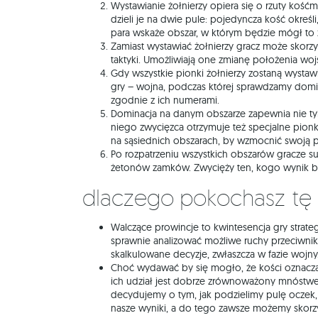
Wystawianie żołnierzy opiera się o rzuty kośćmi
dzieli je na dwie pule: pojedyncza kość określi
para wskaże obszar, w którym będzie mógł to 
Zamiast wystawiać żołnierzy gracz może skorzy
taktyki. Umożliwiają one zmianę położenia wo
Gdy wszystkie pionki żołnierzy zostaną wystaw
gry – wojna, podczas której sprawdzamy dom
zgodnie z ich numerami.
Dominacja na danym obszarze zapewnia nie ty
niego zwycięzca otrzymuje też specjalne pionk
na sąsiednich obszarach, by wzmocnić swoją po
Po rozpatrzeniu wszystkich obszarów gracze s
żetonów zamków. Zwycięży ten, kogo wynik bę
Dlaczego pokochasz tę
Walczące prowincje to kwintesencja gry strate
sprawnie analizować możliwe ruchy przeciwn
skalkulowane decyzje, zwłaszcza w fazie wojny
Choć wydawać by się mogło, że kości oznaczaj
ich udział jest dobrze zrównoważony mnóstwe
decydujemy o tym, jak podzielimy pulę oczek,
nasze wyniki, a do tego zawsze możemy skorzyst