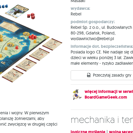
Masaaki
wydawca:
Rebel
podmiot gospodarczy:
Rebel Sp. z o.o., ul. Budowlanych
80-298, Gdańsk, Poland,
wydawnictwo@rebel.pl
informacje dot. bezpieczeństwa
Posiada logo CE. Nie nadaje się d
dzieci w wieku poniżej 3 lat. Zawi
małe elementy - ryzyko zadławien
Przeczytaj zasady gry
więcej informacji w serwi
BoardGameGeek.com
ienia i wojny. W pierwszym
Mechanika i t
 planszę żołnierzami, aby
nić zwycięzcę w drugiej części
logiczne myślenie
|
wojna seces