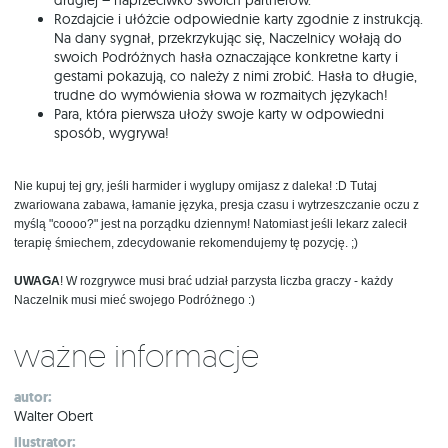
drugiej – naprzeciwko swoich partnerów.
Rozdajcie i ułóżcie odpowiednie karty zgodnie z instrukcją.
Na dany sygnał, przekrzykując się, Naczelnicy wołają do
swoich Podróżnych hasła oznaczające konkretne karty i
gestami pokazują, co należy z nimi zrobić. Hasła to długie,
trudne do wymówienia słowa w rozmaitych językach!
Para, która pierwsza ułoży swoje karty w odpowiedni
sposób, wygrywa!
Nie kupuj tej gry, jeśli harmider i wyglupy omijasz z daleka! :D Tutaj
zwariowana zabawa, łamanie języka, presja czasu i wytrzeszczanie oczu z
myślą "coooo?" jest na porządku dziennym! Natomiast jeśli lekarz zalecił
terapię śmiechem, zdecydowanie rekomendujemy tę pozycję. ;)
UWAGA
! W rozgrywce musi brać udział parzysta liczba graczy - każdy
Naczelnik musi mieć swojego Podróżnego :)
Ważne informacje
autor:
Walter Obert
ilustrator: