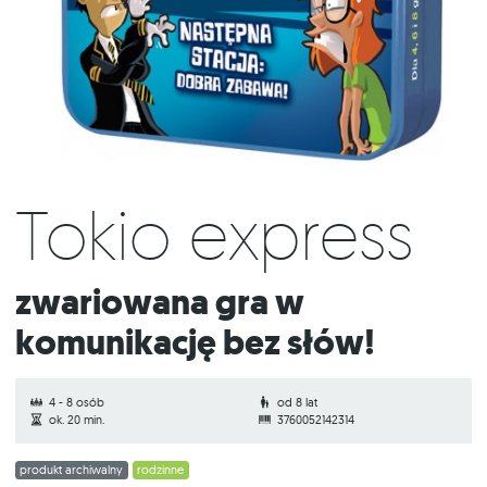
Tokio express
Zwariowana gra w
komunikację bez słów!
4 - 8 osób
od 8 lat
ok. 20 min.
3760052142314
produkt archiwalny
rodzinne