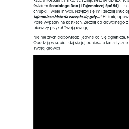
Rzuć 9 kostkami, na których znajdziesz 54 obrazki śc
światem
Scoobiego Doo (i Tajemniczej Spółki)
: str
chrupki, i wiele innych. Przyjrzyj się im i zacznij sn
tajemnicza historia zaczęła się gdy..."
Historię opow
które wypadły na kostkach. Zacznij od dowolnego z ni
pierwszy przykuł Twoją uwagę.
Nie ma złych odpowiedzi, jedyne co Cię ogranicza, 
Obudź ją w sobie i daj się jej ponieść, a fantastycz
Twojej głowie!