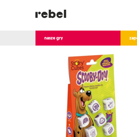
nasze gry
zap