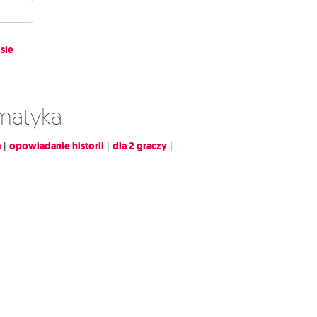
sie
ematyka
a
|
opowiadanie historii
|
dla 2 graczy
|