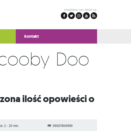
znajdziesz nas także na:
kontakt
Scooby Doo
ok. 2 - 20 min.
091037843999