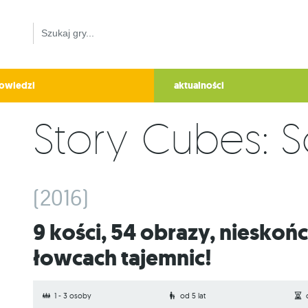
owiedzi
aktualności
Story Cubes: 
(2016)
9 kości, 54 obrazy, nieskończona ilość opowieści o
łowcach tajemnic!
1 - 3 osoby
od 5 lat