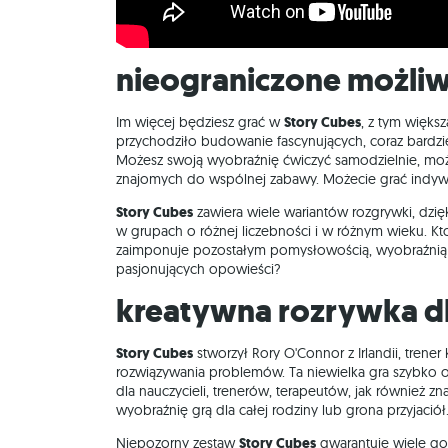
Nieograniczone możli
Im więcej będziesz grać w
Story Cubes
, z tym większ
przychodziło budowanie fascynujących, coraz bardzie
Możesz swoją wyobraźnię ćwiczyć samodzielnie, moż
znajomych do wspólnej zabawy. Możecie grać indyw
Story Cubes
zawiera wiele wariantów rozgrywki, dzię
w grupach o różnej liczebności i w różnym wieku. Kt
zaimponuje pozostałym pomysłowością, wyobraźnią i
pasjonujących opowieści?
Kreatywna rozrywka d
Story Cubes
stworzył Rory O'Connor z Irlandii, trene
rozwiązywania problemów. Ta niewielka gra szybko 
dla nauczycieli, trenerów, terapeutów, jak również z
wyobraźnię grą dla całej rodziny lub grona przyjaciół
Niepozorny zestaw
Story Cubes
gwarantuje wiele god