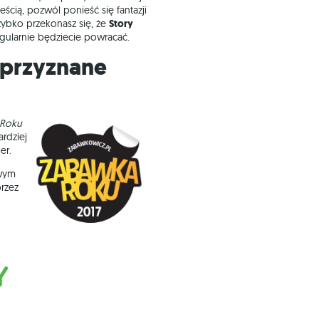
cią, pozwól ponieść się fantazji
zybko przekonasz się, że
Story
egularnie będziecie powracać.
 Roku
rdziej
er.
owym
rzez