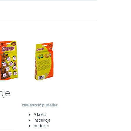
cje
zawartość pudełka:
9 kości
instrukcja
pudełko