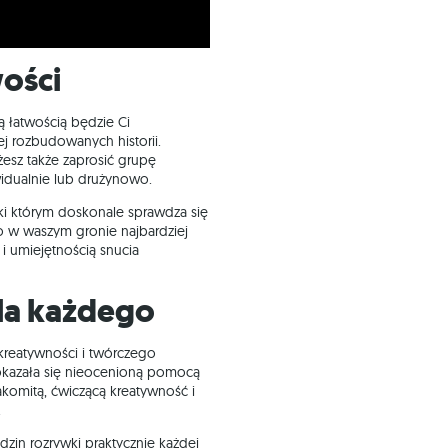
wości
ą łatwością będzie Ci
j rozbudowanych historii.
esz także zaprosić grupę
idualnie lub drużynowo.
ki którym doskonale sprawdza się
o w waszym gronie najbardziej
 umiejętnością snucia
la każdego
r kreatywności i twórczego
okazała się nieocenioną pomocą
nakomitą, ćwiczącą kreatywność i
.
zin rozrywki praktycznie każdej