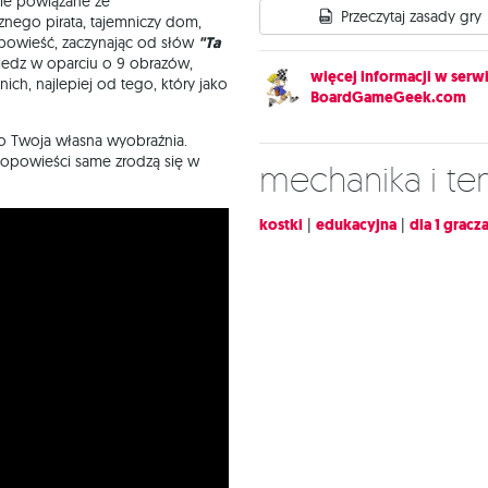
iśle powiązane ze
Przeczytaj zasady gry
asznego pirata, tajemniczy dom,
uć opowieść, zaczynając od słów
"Ta
iedz w oparciu o 9 obrazów,
więcej informacji w serwi
ch, najlepiej od tego, który jako
BoardGameGeek.com
to Twoja własna wyobraźnia.
ne opowieści same zrodzą się w
Mechanika i t
kostki
|
edukacyjna
|
dla 1 gracz