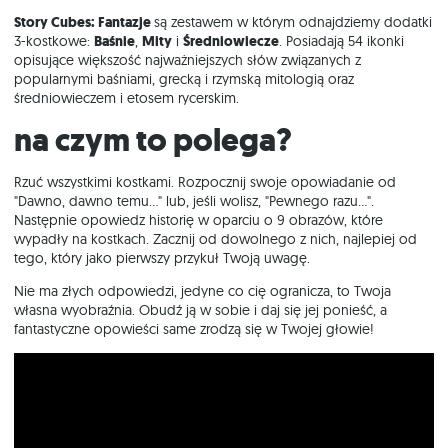
Story Cubes: Fantazje
są zestawem w którym odnajdziemy dodatki
3-kostkowe:
Baśnie
,
Mity
i
Średniowiecze
. Posiadają 54 ikonki
opisujące większość najważniejszych słów związanych z
popularnymi baśniami, grecką i rzymską mitologią oraz
średniowieczem i etosem rycerskim.
Na czym to polega?
Rzuć wszystkimi kostkami. Rozpocznij swoje opowiadanie od
"Dawno, dawno temu..." lub, jeśli wolisz, "Pewnego razu...".
Następnie opowiedz historię w oparciu o 9 obrazów, które
wypadły na kostkach. Zacznij od dowolnego z nich, najlepiej od
tego, który jako pierwszy przykuł Twoją uwagę.
Nie ma złych odpowiedzi, jedyne co cię ogranicza, to Twoja
własna wyobraźnia. Obudź ją w sobie i daj się jej ponieść, a
fantastyczne opowieści same zrodzą się w Twojej głowie!