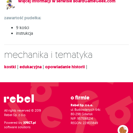
więcej informacji w serwisie BoardGameGeek.com
zawartość pudełka:
9 kości
instrukcja
Mechanika i tematyka
kostki
|
edukacyjna
|
opowiadanie historii
|
O firmie
Rebel Sp. z o.o.
ul. Budowlanych 64c
All rights reserved © 2019
80-298 Gdańsk
Rebel Sp. z o.o.
NIP: 9571068214
Powered by
XPECT.pl
REGON: 221833849
software solutions
Zarządzaj
preferencjami
cookies