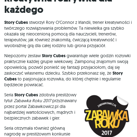
każdego
Story Cubes
stworzył Rory O'Connor z Irlandii, trener kreatywności i
twórczego rozwiązywania problemów. Ta niewielka gra szybko
okazała się nieocenioną pomocą dla nauczycieli, trenerów,
terapeutów, jak również znakomitą, ćwiczącą kreatywność i
wyobraźnię grą dla całej rodziny lub grona przyjaciół.
Niepozorny zestaw
Story Cubes
gwarantuje wiele godzin rozrywki
praktycznie każdej grupie wiekowej. Zaimponuj znajomym swoją
opowieścią, pozwól ponieść się fantazji przyjaciołom, daj się
zaskoczyć własnemu dziecku. Szybko przekonasz się, że
Story
Cubes
to pasjonująca rozrywka, do której chętnie i regularnie
będziecie powracać.
Seria
Story Cubes
zdobyła prestiżowy
tytuł
Zabawka Roku 2017
przyznawany
przez portal Zabawkowicz.pl dla
najbardziej wartościowych, mądrych i
bezpiecznych zabawek i gier.
Seria otrzymała również główną
nagrodę w prestiżowym konkursie