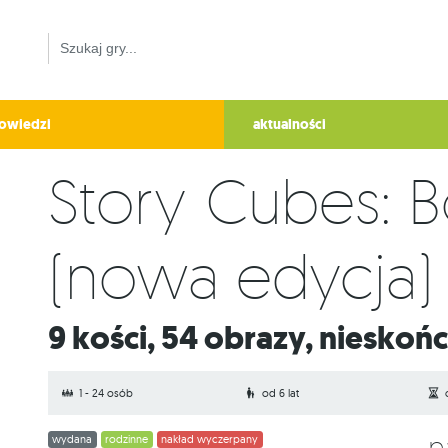
owiedzi
aktualności
Story Cubes: 
(nowa edycja)
9 kości, 54 obrazy, nieskoń
1 - 24 osób
od 6 lat
wydana
rodzinne
nakład wyczerpany