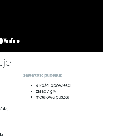
cje
zawartość pudełka:
9 kości opowieści
zasady gry
metalowa puszka
 64c,
:
la