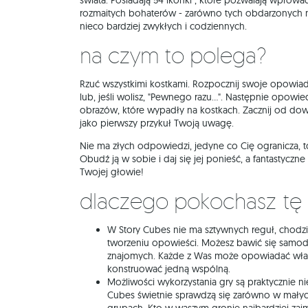
świata. Posiadają 54 ikonki , które pozwalają wprow
rozmaitych bohaterów - zarówno tych obdarzonych ni
nieco bardziej zwykłych i codziennych.
Na czym to polega?
Rzuć wszystkimi kostkami. Rozpocznij swoje opowia
lub, jeśli wolisz, "Pewnego razu...". Następnie opowie
obrazów, które wypadły na kostkach. Zacznij od dowo
jako pierwszy przykuł Twoją uwagę.
Nie ma złych odpowiedzi, jedyne co Cię ogranicza, 
Obudź ją w sobie i daj się jej ponieść, a fantastycz
Twojej głowie!
Dlaczego pokochasz tę
W Story Cubes nie ma sztywnych reguł, chodz
tworzeniu opowieści. Możesz bawić się samodz
znajomych. Każde z Was może opowiadać własn
konstruować jedną wspólną.
Możliwości wykorzystania gry są praktycznie n
Cubes świetnie sprawdzą się zarówno w małyc