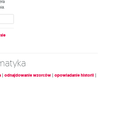
era
ia.
sie
ematyka
a
|
odnajdowanie wzorców
|
opowiadanie historii
|