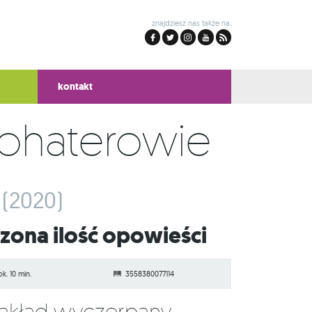
znajdziesz nas także na:
kontakt
Bohaterowie
(2020)
czona ilość opowieści
ok. 10 min.
3558380077114
Nakład wyczerpany