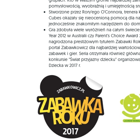
grupach. Kto w waszym gronie najbardziej za
pomysłowością, wyobraźnią i umiejętnością s
Stworzone przez Rory'ego O'Connora, trenera kr
Cubes okazały się nieocenioną pomocą dla nau
jednocześnie znakomitym narzędziem do dom
Gra zdobyła wiele wyróżnień na całym świecie 
Year 2012 w Australii czy Parent's Choice Award
nagrodzona prestiżowym tytułem Zabawki Rok
portal Zabawkowicz dla najbardziej wartościo
zabawek i gier. Seria otrzymała również głów
konkursie "Świat przyjazny dziecku" organizo
Dziecka w 2017 r.