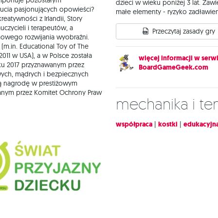
imponuje pozostałym
dzieci w wieku poniżej 3 lat. Zawi
nucia pasjonujących opowieści?
małe elementy - ryzyko zadławien
eatywności z Irlandii, Story
czycieli i terapeutów, a
Przeczytaj zasady gry
owego rozwijania wyobraźni.
(m.in. Educational Toy of The
 2011 w USA), a w Polsce została
więcej informacji w serwi
u 2017 przyznawanym przez
BoardGameGeek.com
wych, mądrych i bezpiecznych
ną nagrodę w prestiżowym
wanym przez Komitet Ochrony Praw
Mechanika i t
współpraca
|
kostki
|
edukacyjn