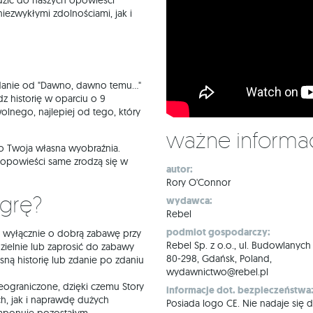
adzić do naszych opowieści
ezwykłymi zdolnościami, jak i
danie od "Dawno, dawno temu..."
dz historię w oparciu o 9
lnego, najlepiej od tego, który
Ważne informa
to Twoja własna wyobraźnia.
ne opowieści same zrodzą się w
autor:
Rory O'Connor
 grę?
wydawca:
Rebel
podmiot gospodarczy:
i wyłącznie o dobrą zabawę przy
Rebel Sp. z o.o., ul. Budowlanych
ielnie lub zaprosić do zabawy
80-298, Gdańsk, Poland,
ą historię lub zdanie po zdaniu
wydawnictwo@rebel.pl
ieograniczone, dzięki czemu Story
informacje dot. bezpieczeństwa
h, jak i naprawdę dużych
Posiada logo CE. Nie nadaje się d