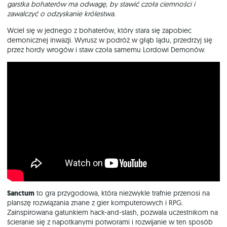
garstka bohaterów ma odwagę, by stawić czoła ciemności i
zawalczyć o odzyskanie królestwa.
Wciel się w jednego z bohaterów, który stara się zapobiec
demonicznej inwazji. Wyrusz w podróż w głąb lądu, przedrzyj się
przez hordy wrogów i staw czoła samemu Lordowi Demonów.
Sanctum
to gra przygodowa, która niezwykle trafnie przenosi na
planszę rozwiązania znane z gier komputerowych i RPG.
Zainspirowana gatunkiem hack-and-slash, pozwala uczestnikom na
ścieranie się z napotkanymi potworami i rozwijanie w ten sposób