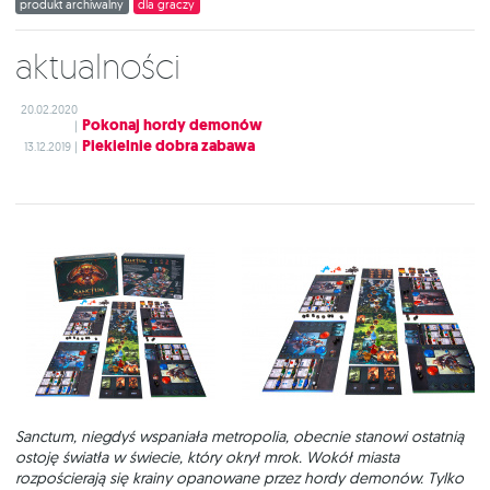
produkt archiwalny
dla graczy
Aktualności
20.02.2020
Pokonaj hordy demonów
|
Piekielnie dobra zabawa
13.12.2019 |
Sanctum, niegdyś wspaniała metropolia, obecnie stanowi ostatnią
ostoję światła w świecie, który okrył mrok. Wokół miasta
rozpościerają się krainy opanowane przez hordy demonów. Tylko