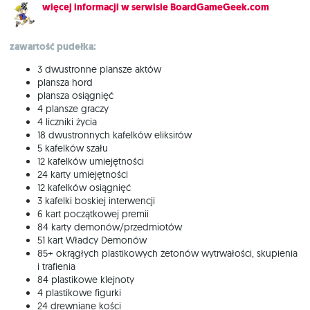
więcej informacji w serwisie BoardGameGeek.com
zawartość pudełka:
3 dwustronne plansze aktów
plansza hord
plansza osiągnięć
4 plansze graczy
4 liczniki życia
18 dwustronnych kafelków eliksirów
5 kafelków szału
12 kafelków umiejętności
24 karty umiejętności
12 kafelków osiągnięć
3 kafelki boskiej interwencji
6 kart początkowej premii
84 karty demonów/przedmiotów
51 kart Władcy Demonów
85+ okrągłych plastikowych żetonów wytrwałości, skupienia
i trafienia
84 plastikowe klejnoty
4 plastikowe figurki
24 drewniane kości