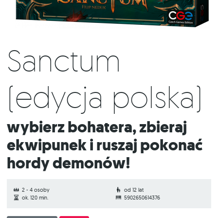
Sanctum
(edycja polska)
Wybierz bohatera, zbieraj
ekwipunek i ruszaj pokonać
hordy demonów!
2 - 4 osoby
od 12 lat
ok. 120 min.
5902650614376