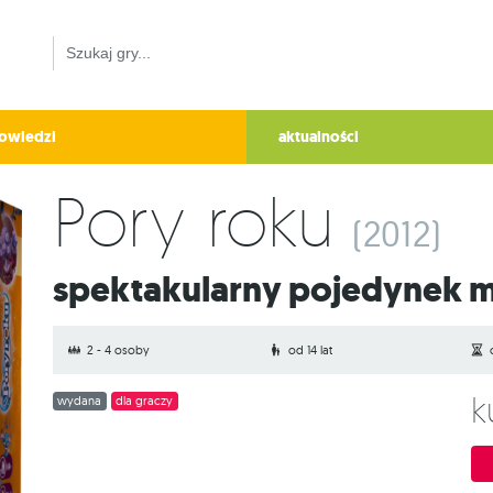
owiedzi
aktualności
Pory roku
(2012)
Spektakularny pojedynek
2 - 4 osoby
od 14 lat
wydana
dla graczy