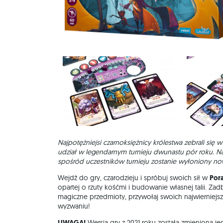
Najpotężniejsi czarnoksiężnicy królestwa zebrali się w
udział w legendarnym turnieju dwunastu pór roku. Na
spośród uczestników turnieju zostanie wyłoniony no
Wejdź do gry, czarodzieju i spróbuj swoich sił w
Por
opartej o rzuty kośćmi i budowanie własnej talii. Z
magiczne przedmioty, przywołaj swoich najwierniej
wyzwaniu!
UWAGA!
Wersja gry z 2021 roku została zmieniona j