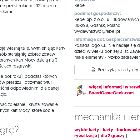
Rebel
one przed rokiem 2021 można
tkami.
podmiot gospodarczy:
Rebel Sp. z o.o., ul. Budowlanych
80-298, Gdańsk, Poland,
wydawnictwo@rebel.pl
informacje dot. bezpieczeństwa
Posiada logo CE. Nie nadaje się d
ą własną talię, wymieniając karty
dzieci w wieku poniżej 3 lat. Zawi
ób starają się zebrać zestaw
małe elementy - ryzyko zadławien
branych kart Mocy dzielą na 3
ściach rozgrywki.
Przeczytaj zasady gry
bie pór roku), podczas których
ów prestiżu i otrzymać tytuł
więcej informacji w serwi
kośćmi odpowiednimi dla danej
BoardGameGeek.com
kcje.
ć zbieranie i krystalizowanie
żnych kart Mocy, które sobie
Mechanika i t
 grę?
wybór karty
|
karty
|
budowanie t
rywalizacja
|
dla 2 graczy
|