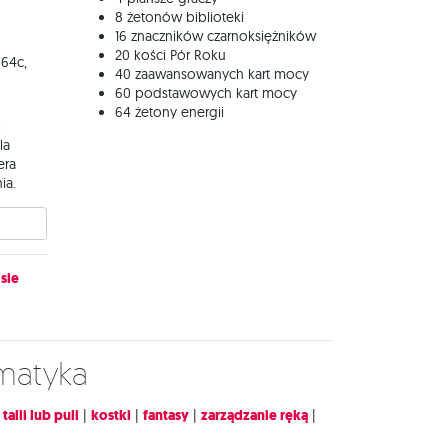
8 żetonów biblioteki
16 znaczników czarnoksiężników
20 kości Pór Roku
 64c,
40 zaawansowanych kart mocy
60 podstawowych kart mocy
64 żetony energii
:
la
era
ia.
sie
ematyka
alii lub puli
|
kostki
|
fantasy
|
zarządzanie ręką
|