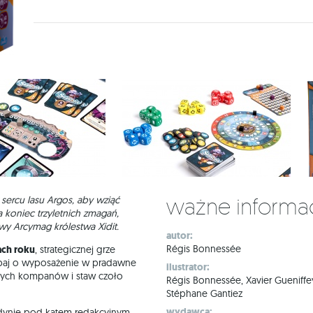
Ważne informa
 sercu lasu Argos, aby wziąć
 koniec trzyletnich zmagań,
wy Arcymag królestwa Xidit.
autor:
Régis Bonnessée
ach roku
, strategicznej grze
adbaj o wyposażenie w pradawne
ilustrator:
szych kompanów i staw czoło
Régis Bonnessée, Xavier Gueniffey
Stéphane Gantiez
wydawca:
edynie pod kątem redakcyjnym.