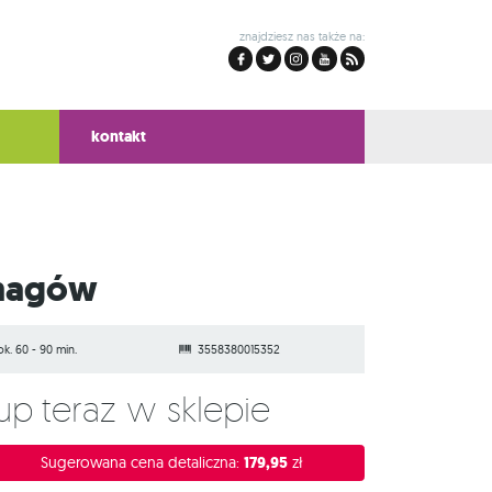
znajdziesz nas także na:
kontakt
 magów
ok. 60 - 90 min.
3558380015352
Kup teraz w sklepie
Sugerowana cena detaliczna:
179,95
zł