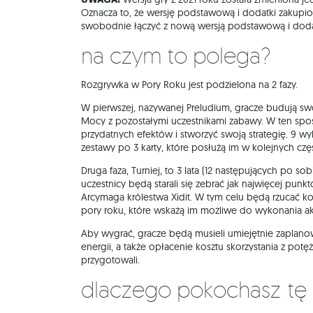
Oznacza to, że wersję podstawową i dodatki zakupi
swobodnie łączyć z nową wersją podstawową i doda
Na czym to polega?
Rozgrywka w Pory Roku jest podzielona na 2 fazy.
W pierwszej, nazywanej Preludium, gracze budują swoj
Mocy z pozostałymi uczestnikami zabawy. W ten spos
przydatnych efektów i stworzyć swoją strategię. 9 wy
zestawy po 3 karty, które posłużą im w kolejnych czę
Druga faza, Turniej, to 3 lata (12 następujących po so
uczestnicy będą starali się zebrać jak najwięcej punkt
Arcymaga królestwa Xidit. W tym celu będą rzucać 
pory roku, które wskażą im możliwe do wykonania a
Aby wygrać, gracze będą musieli umiejętnie zaplanowa
energii, a także opłacenie kosztu skorzystania z potę
przygotowali.
Dlaczego pokochasz tę