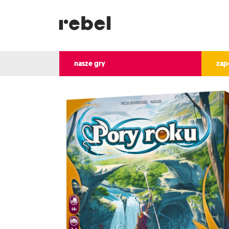
nasze gry
zap