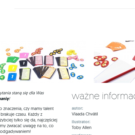
Ważne informa
tania staną się dla Was
manię
!
autor:
o znaczenia, czy mamy talent
Vlaada Chvátil
 brakuje czasu. Każdy z
bciej tylko się da, najczęściej
ilustrator:
imy zwracać uwagę na to, co
Toby Allen
 z odgadywaniem!