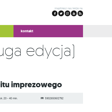
znajdziesz nas także na:
kontakt
uga edycja)
hitu imprezowego
ok. 20 - 40 min.
5902650612792