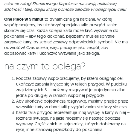
członek załogi Słomkowego Kapelusza ma swoją unikatową
zdolność i talię, dzięki której pomoże załodze w osiągnięciu celu!
One Piece w 5 minut
to dynamiczna gra karciana, w której
współpracujemy, by ukończyć specjalną talię przygód zanim
skończy się czas. Każda kolejna karta może kryć wyzwanie do
pokonania – aby tego dokonać, będziemy musieli sprytnie
zagrywać karty, by zebrać zestawy odpowiednich symboli. Nie ma
odwrotów! Czas ucieka, więc pracujcie jako zespół, aby
dopasować karty i ukończyć wyzwania jako załoga.
Na czym to polega?
Podczas zabawy współpracujemy, by razem osiągnąć cel:
ukończyć zadania kryjące się w taliach przygód. W pudełku
znajdziemy ich 5 – możemy rozgrywać je pojedynczo albo
jedna po drugiej w ramach wspólnej przygody.
Aby ukończyć pojedynczą rozgrywkę, musimy przejść przez
wszystkie karty w danej talii przygód zanim skończy się czas.
Każda talia przygód reprezentuje inną wyspę, a karty w niej –
rozmaite sytuacje, na jakie możemy się natknąć podczas
wyprawy. Część z nich to sojusznicy, których dobieramy na
rękę, inne stanowią przeszkody do pokonania.