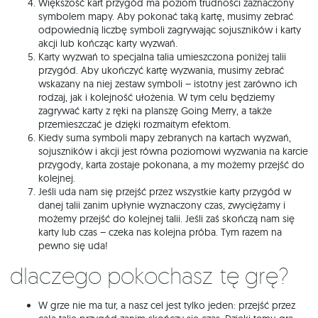
Większość kart przygód ma poziom trudności zaznaczony
symbolem mapy. Aby pokonać taką kartę, musimy zebrać
odpowiednią liczbę symboli zagrywając sojuszników i karty
akcji lub kończąc karty wyzwań.
Karty wyzwań to specjalna talia umieszczona poniżej talii
przygód. Aby ukończyć kartę wyzwania, musimy zebrać
wskazany na niej zestaw symboli – istotny jest zarówno ich
rodzaj, jak i kolejność ułożenia. W tym celu będziemy
zagrywać karty z ręki na planszę Going Merry, a także
przemieszczać je dzięki rozmaitym efektom.
Kiedy suma symboli mapy zebranych na kartach wyzwań,
sojuszników i akcji jest równa poziomowi wyzwania na karcie
przygody, karta zostaje pokonana, a my możemy przejść do
kolejnej.
Jeśli uda nam się przejść przez wszystkie karty przygód w
danej talii zanim upłynie wyznaczony czas, zwyciężamy i
możemy przejść do kolejnej talii. Jeśli zaś skończą nam się
karty lub czas – czeka nas kolejna próba. Tym razem na
pewno się uda!
Dlaczego pokochasz tę grę?
W grze nie ma tur, a nasz cel jest tylko jeden: przejść przez