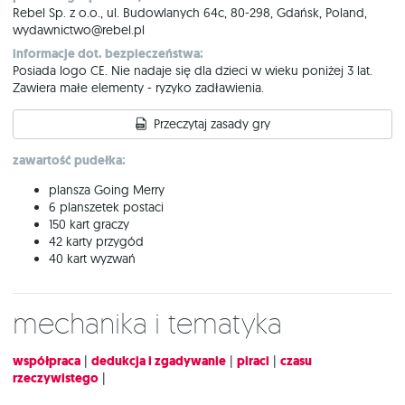
Rebel Sp. z o.o., ul. Budowlanych 64c, 80-298, Gdańsk, Poland,
wydawnictwo@rebel.pl
informacje dot. bezpieczeństwa:
Posiada logo CE. Nie nadaje się dla dzieci w wieku poniżej 3 lat.
Zawiera małe elementy - ryzyko zadławienia.
Przeczytaj zasady gry
zawartość pudełka:
plansza Going Merry
6 planszetek postaci
150 kart graczy
42 karty przygód
40 kart wyzwań
Mechanika i tematyka
współpraca
|
dedukcja i zgadywanie
|
piraci
|
czasu
rzeczywistego
|