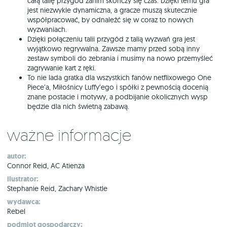
całą talię przygód zanim skończy się czas. Dzięki temu gra
jest niezwykle dynamiczna, a gracze muszą skutecznie
współpracować, by odnaleźć się w coraz to nowych
wyzwaniach.
Dzięki połączeniu talii przygód z talią wyzwań gra jest
wyjątkowo regrywalna. Zawsze mamy przed sobą inny
zestaw symboli do zebrania i musimy na nowo przemyśleć
zagrywanie kart z ręki.
To nie lada gratka dla wszystkich fanów netflixowego One
Piece’a, Miłośnicy Luffy’ego i spółki z pewnością docenią
znane postacie i motywy, a podbijanie okolicznych wysp
będzie dla nich świetną zabawą.
Ważne informacje
autor:
Connor Reid, AC Atienza
ilustrator:
Stephanie Reid, Zachary Whistle
wydawca:
Rebel
podmiot gospodarczy: