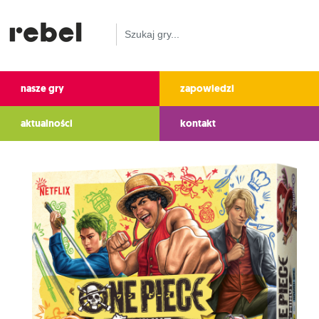
nasze gry
zapowiedzi
aktualności
kontakt