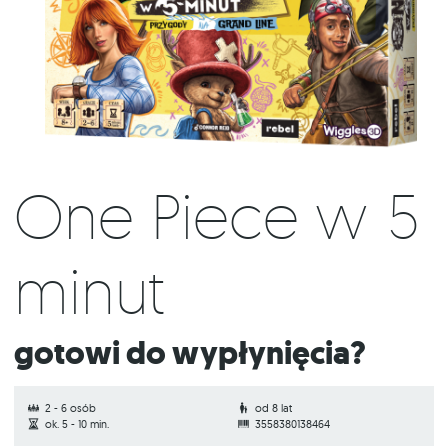
One Piece w 5
minut
Gotowi do wypłynięcia?
2 - 6 osób
od 8 lat
ok. 5 - 10 min.
3558380138464