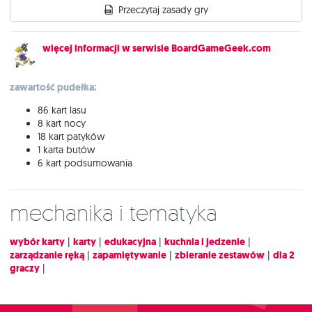
Przeczytaj zasady gry
więcej informacji w serwisie BoardGameGeek.com
zawartość pudełka:
86 kart lasu
8 kart nocy
18 kart patyków
1 karta butów
6 kart podsumowania
Mechanika i tematyka
wybór karty
|
karty
|
edukacyjna
|
kuchnia i jedzenie
|
zarządzanie ręką
|
zapamiętywanie
|
zbieranie zestawów
|
dla 2
graczy
|