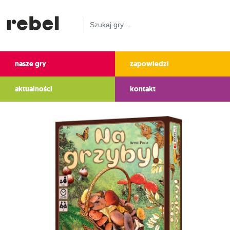
nasze gry
zapowiedzi
aktualności
kontakt