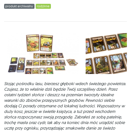
produkt archiwalny
rodzinne
Stojąc pośrodku lasu, bierzesz głęboki wdech świeżego powietrza.
Czujesz, że to właśnie dziś będzie Twój szczęśliwy dzień. Przez
ostatni tydzień słońce i deszcz na przemian tworzyły idealne
warunki do zbiorów przepysznych grzybów. Pewności siebie
dodają Ci porady otrzymane od lokalnej ludności. Wyposażony w
duży kosz, jeszcze w świetle księżyca, a tuż przed wschodem
słońca rozpoczynasz swoją przygodę. Zabrałeś ze sobą patelnię,
trochę masła oraz cydr, tak aby na koniec dnia móc urządzić sobie
ucztę przy ognisku, przyrządzając smakowite danie ze świeżo