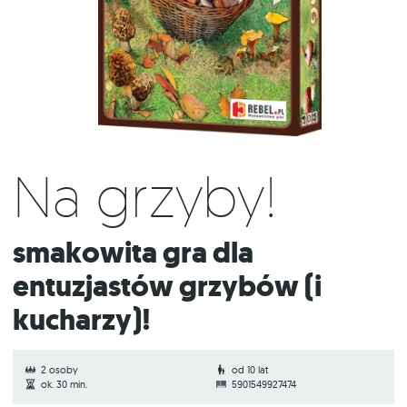
Na grzyby!
Smakowita gra dla
entuzjastów grzybów (i
kucharzy)!
2 osoby
od 10 lat
ok. 30 min.
5901549927474