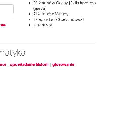
50 żetonów Oceny (5 dla każdego
gracza)
21 żetonów Marudy
1 klepsydra (90 sekundowa)
sie
1 instrukcja
ematyka
mor
|
opowiadanie historii
|
głosowanie
|