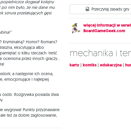
w popielniczce dogasał kolejny
ć po nim było, że nie dane mu
Przeczytaj zasady gry
 sznura przelatujących gęsi.
więcej informacji w serwi
BoardGameGeek.com
ubina!"
ą? Kryminalną? Horror? Romans?
raszna, ekscytująca albo
Mechanika i t
pamiętać o kilku rzeczach: treść
e oceniona przez innych graczy...
ra!
karty
|
komiks
|
edukacyjna
|
hu
storii, a następnie ich ocena,
e, emocjonujące i najlepiej
iu osób. Rozgrywka posiada dwa
y.
rie wygrywa! Punkty przyznawane
, ale też za dobre zagłosowanie,