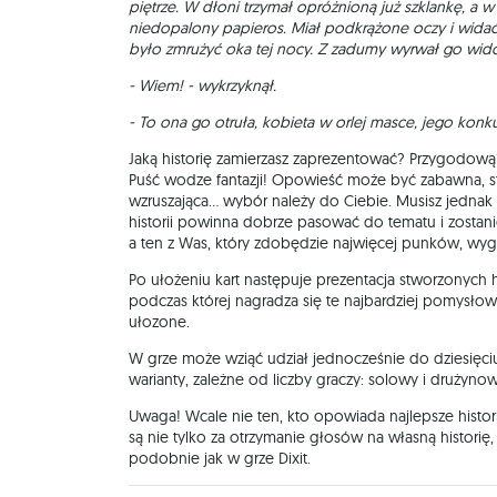
piętrze. W dłoni trzymał opróżnioną już szklankę, a 
niedopalony papieros. Miał podkrążone oczy i wida
było zmrużyć oka tej nocy. Z zadumy wyrwał go widok
- Wiem! - wykrzyknął.
- To ona go otruła, kobieta w orlej masce, jego konk
Jaką historię zamierzasz zaprezentować? Przygodow
Puść wodze fantazji! Opowieść może być zabawna, st
wzruszająca... wybór należy do Ciebie. Musisz jednak 
historii powinna dobrze pasować do tematu i zostani
a ten z Was, który zdobędzie najwięcej punków, wyg
Po ułożeniu kart następuje prezentacja stworzonych hi
podczas której nagradza się te najbardziej pomysłow
ułozone.
W grze może wziąć udział jednocześnie do dziesięc
warianty, zależne od liczby graczy: solowy i drużynow
Uwaga! Wcale nie ten, kto opowiada najlepsze histo
są nie tylko za otrzymanie głosów na własną historię
podobnie jak w grze Dixit.