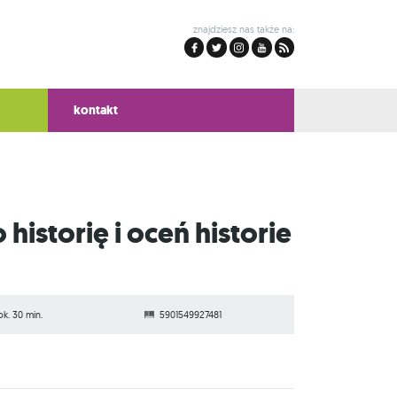
znajdziesz nas także na:
kontakt
ok. 30 min.
5901549927481