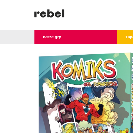
nasze gry
zap