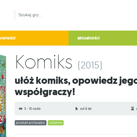
owiedzi
aktualności
Komiks
(2015)
Ułóż komiks, opowiedz jego historię i oceń historie
współgraczy!
3 - 10 osób
od 6 lat
produkt archiwalny
rodzinne