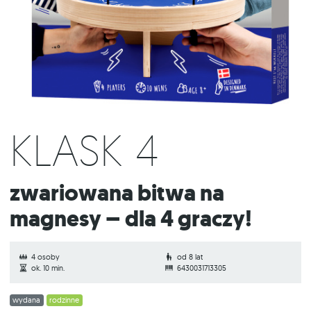
KLASK 4
Zwariowana bitwa na
magnesy – dla 4 graczy!
4 osoby
od 8 lat
ok. 10 min.
6430031713305
wydana
rodzinne