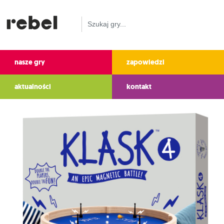
nasze gry
zapowiedzi
aktualności
kontakt