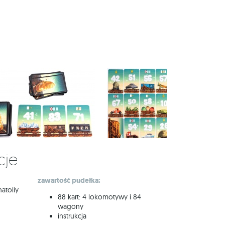
cje
zawartość pudełka:
atoliy
88 kart: 4 lokomotywy i 84
wagony
instrukcja