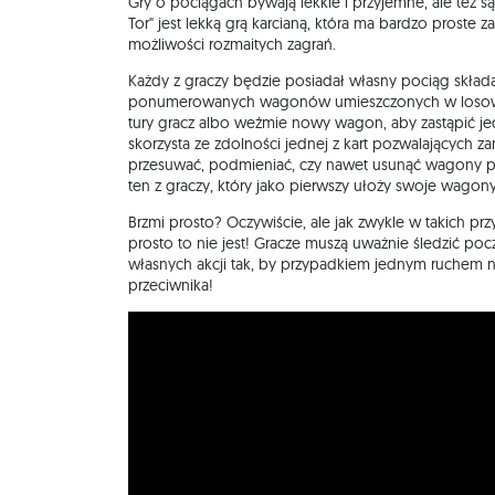
Gry o pociągach bywają lekkie i przyjemne, ale też s
Tor" jest lekką grą karcianą, która ma bardzo proste 
możliwości rozmaitych zagrań.
Każdy z graczy będzie posiadał własny pociąg składa
ponumerowanych wagonów umieszczonych w losowej
tury gracz albo weźmie nowy wagon, aby zastąpić je
skorzysta ze zdolności jednej z kart pozwalających 
przesuwać, podmieniać, czy nawet usunąć wagony pr
ten z graczy, który jako pierwszy ułoży swoje wagony
Brzmi prosto? Oczywiście, ale jak zwykle w takich pr
prosto to nie jest! Gracze muszą uważnie śledzić poc
własnych akcji tak, by przypadkiem jednym ruchem n
przeciwnika!