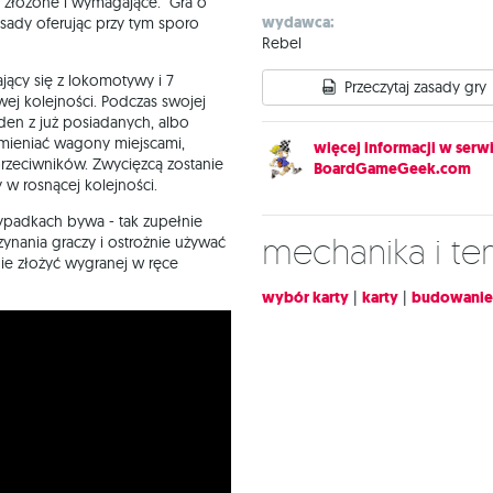
ą złożone i wymagające. "Gra o
wydawca:
zasady oferując przy tym sporo
Rebel
jący się z lokomotywy i 7
Przeczytaj zasady gry
 kolejności. Podczas swojej
den z już posiadanych, albo
zamieniać wagony miejscami,
więcej informacji w serwi
zeciwników. Zwycięzcą zostanie
BoardGameGeek.com
 w rosnącej kolejności.
zypadkach bywa - tak zupełnie
Mechanika i t
zynania graczy i ostrożnie używać
ie złożyć wygranej w ręce
wybór karty
|
karty
|
budowanie