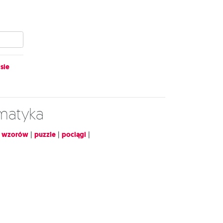
sie
ematyka
 wzorów
|
puzzle
|
pociągi
|