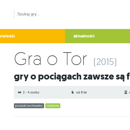
owiedzi
aktualności
Gra o Tor
(2015)
Gry o pociągach zawsze są f
2 - 4 osoby
od 8 lat
produkt archiwalny
rodzinne