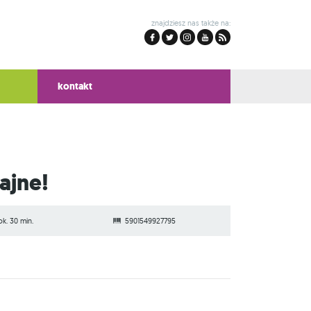
znajdziesz nas także na:
kontakt
ajne!
ok. 30 min.
5901549927795