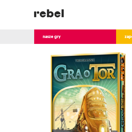
nasze gry
zap