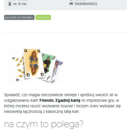
ok. 10 min.
3558380093022
produkt archiwalny
rodzinne
Sprawdź, czy magia rzeczywiście istnieje i spróbuj swoich sił w
odgadywaniu kart!
Friends: Zgadnij kartę
to imprezowa gra, w
której możesz rzucić wyzwanie losowi i niczym Joey wykazać się
niezwykłą łącznością z klasyczną talią kart.
Na czym to polega?