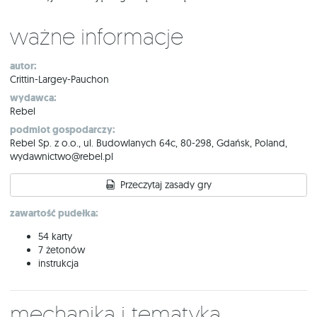
Ważne informacje
autor:
Crittin-Largey-Pauchon
wydawca:
Rebel
podmiot gospodarczy:
Rebel Sp. z o.o., ul. Budowlanych 64c, 80-298, Gdańsk, Poland,
wydawnictwo@rebel.pl
Przeczytaj zasady gry
zawartość pudełka:
54 karty
7 żetonów
instrukcja
Mechanika i tematyka