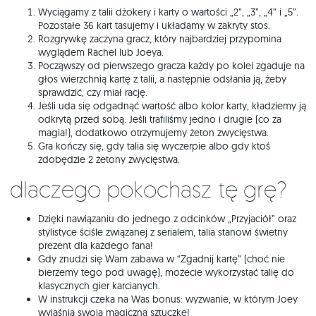
Wyciągamy z talii dżokery i karty o wartości „2”, „3”, „4” i „5”.
Pozostałe 36 kart tasujemy i układamy w zakryty stos.
Rozgrywkę zaczyna gracz, który najbardziej przypomina
wyglądem Rachel lub Joeya.
Począwszy od pierwszego gracza każdy po kolei zgaduje na
głos wierzchnią kartę z talii, a następnie odsłania ją, żeby
sprawdzić, czy miał rację.
Jeśli uda się odgadnąć wartość albo kolor karty, kładziemy ją
odkrytą przed sobą. Jeśli trafiliśmy jedno i drugie (co za
magia!), dodatkowo otrzymujemy żeton zwycięstwa.
Gra kończy się, gdy talia się wyczerpie albo gdy ktoś
zdobędzie 2 żetony zwycięstwa.
Dlaczego pokochasz tę grę?
Dzięki nawiązaniu do jednego z odcinków „Przyjaciół” oraz
stylistyce ściśle związanej z serialem, talia stanowi świetny
prezent dla każdego fana!
Gdy znudzi się Wam zabawa w “Zgadnij kartę” (choć nie
bierzemy tego pod uwagę), możecie wykorzystać talię do
klasycznych gier karcianych.
W instrukcji czeka na Was bonus: wyzwanie, w którym Joey
wyjaśnia swoją magiczną sztuczkę!