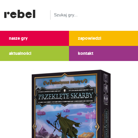
nasze gry
zapowiedzi
aktualności
kontakt