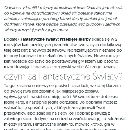
Odwieczny konflikt między królestwami trwa. Odkryto jednak coś,
co wpłynie na dotychczasowy układ sił: potężne starożytne
artefakty zmieniające przebieg bitew! Każdy artefakt jest jednak
dotknięty klątwą, która będzie prześladować głupców i żądnych
władzy korzystających z jego mocy.
Dodatek
Fantastyczne światy: Przeklęte skarby
składa się w 2
rodzajów kart: przeklętych przedmiotów, tworzących dodatkową
talię oraz kart z nowych zestawów, reprezentujących nieznane do
tej pory budowle i mieszkańców innych światów. Nowe rodzaje
kart możecie dołączyć do podstawowej gry razem lub osobno,
rozbudowując i ubarwiając rozgrywki wedle Waszego uznania.
Czym są Fantastyczne Światy?
To gra karciana o niezwykle prostych zasadach, w której kluczem
do zwycięstwa jest zebranie jak najlepszego zestawu
wpływających na siebie umiejętności. W swojej turze dobierasz
jedną kartę, a następnie jedną odrzucasz. Do dobrania możesz
wybrać kartę spośród tych, z których zrezygnowali Twoi
przeciwnicy, albo zdać się na ślepy los i dobrać pierwszą z
zakrytego stosu. Jedyne, na co trzeba zwrócić uwagę, to zależności
między kartami. Fantastyczne światy to, mówiąc krótko, gra w
combo: poszczególne karty zebrane w odpowiednie zestawy