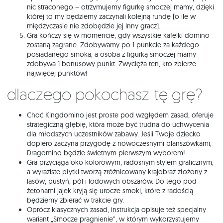
nic straconego – otrzymujemy figurkę smoczej mamy, dzięki
której to my będziemy zaczynali kolejną rundę (o ile w
międzyczasie nie zdobędzie jej inny gracz).
Gra kończy się w momencie, gdy wszystkie kafelki domino
zostaną zagrane. Zdobywamy po 1 punkcie za każdego
posiadanego smoka, a osoba z figurką smoczej mamy
zdobywa 1 bonusowy punkt. Zwycięża ten, kto zbierze
najwięcej punktów!
Dlaczego pokochasz tę grę?
Choć Kingdomino jest proste pod względem zasad, oferuje
strategiczną głębię, która może być trudna do uchwycenia
dla młodszych uczestników zabawy. Jeśli Twoje dziecko
dopiero zaczyna przygodę z nowoczesnymi planszówkami,
Dragomino będzie świetnym pierwszym wyborem!
Gra przyciąga oko kolorowym, radosnym stylem graficznym,
a wyraziste płytki tworzą zróżnicowany krajobraz złożony z
lasów, pustyń, pól i lodowych obszarów. Do tego pod
żetonami jajek kryją się urocze smoki, które z radością
będziemy zbierać w trakcie gry.
Oprócz klasycznych zasad, instrukcja opisuje też specjalny
wariant „Smocze pragnienie”, w którym wykorzystujemy