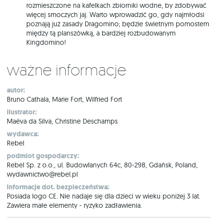
rozmieszczone na kafelkach zbiorniki wodne, by zdobywać
więcej smoczych jaj. Warto wprowadzić go, gdy najmłodsi
poznają już zasady Dragomino; będzie świetnym pomostem
między tą planszówką, a bardziej rozbudowanym
Kingdomino!
Ważne informacje
autor:
Bruno Cathala, Marie Fort, Wilfried Fort
ilustrator:
Maëva da Silva, Christine Deschamps
wydawca:
Rebel
podmiot gospodarczy:
Rebel Sp. z o.o., ul. Budowlanych 64c, 80-298, Gdańsk, Poland,
wydawnictwo@rebel.pl
informacje dot. bezpieczeństwa:
Posiada logo CE. Nie nadaje się dla dzieci w wieku poniżej 3 lat.
Zawiera małe elementy - ryzyko zadławienia.