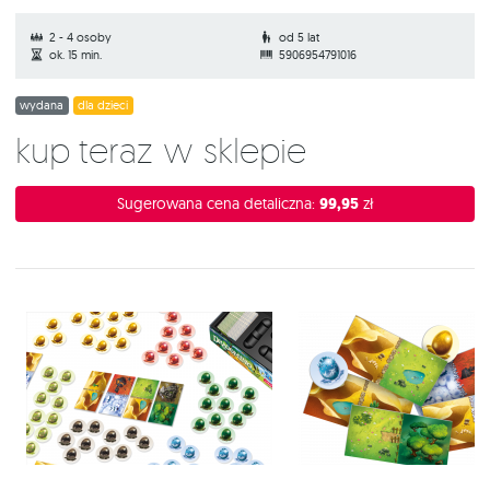
2 - 4 osoby
od 5 lat
ok. 15 min.
5906954791016
wydana
dla dzieci
Kup teraz w sklepie
Sugerowana cena detaliczna:
99,95
zł