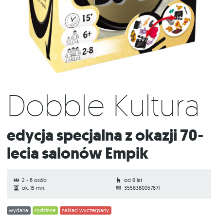
Dobble Kultura
Edycja specjalna z okazji 70-
lecia salonów Empik
2 - 8 osób
od 6 lat
ok. 15 min.
3558380057871
wydana
rodzinne
nakład wyczerpany