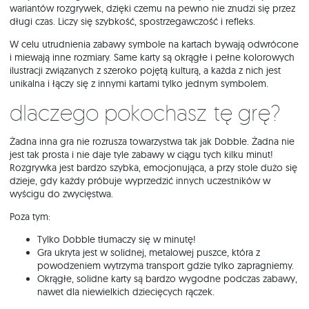
wariantów rozgrywek, dzięki czemu na pewno nie znudzi się przez
długi czas. Liczy się szybkość, spostrzegawczość i refleks.
W celu utrudnienia zabawy symbole na kartach bywają odwrócone
i miewają inne rozmiary. Same karty są okrągłe i pełne kolorowych
ilustracji związanych z szeroko pojętą kulturą, a każda z nich jest
unikalna i łączy się z innymi kartami tylko jednym symbolem.
Dlaczego pokochasz tę grę?
Żadna inna gra nie rozrusza towarzystwa tak jak Dobble. Żadna nie
jest tak prosta i nie daje tyle zabawy w ciągu tych kilku minut!
Rozgrywka jest bardzo szybka, emocjonująca, a przy stole dużo się
dzieje, gdy każdy próbuje wyprzedzić innych uczestników w
wyścigu do zwycięstwa.
Poza tym:
Tylko Dobble tłumaczy się w minutę!
Gra ukryta jest w solidnej, metalowej puszce, która z
powodzeniem wytrzyma transport gdzie tylko zapragniemy.
Okrągłe, solidne karty są bardzo wygodne podczas zabawy,
nawet dla niewielkich dziecięcych rączek.