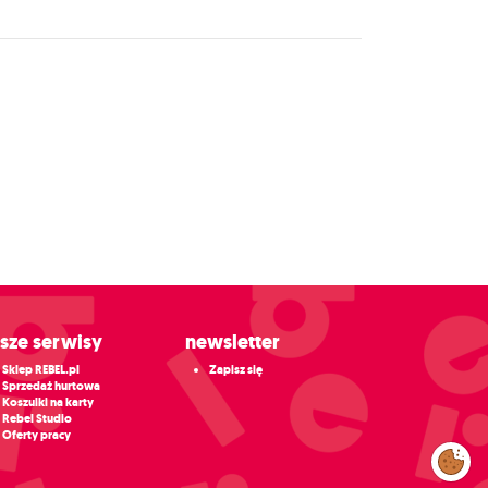
asze serwisy
Newsletter
Sklep REBEL.pl
Zapisz się
Sprzedaż hurtowa
Koszulki na karty
Rebel Studio
Oferty pracy
Zarządzaj
preferencjami
cookies