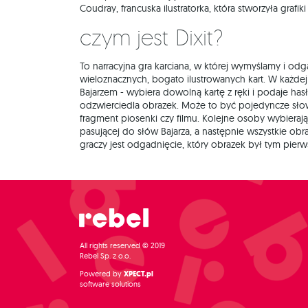
Coudray, francuska ilustratorka, która stworzyła grafiki
Czym jest Dixit?
To narracyjna gra karciana, w której wymyślamy i od
wieloznacznych, bogato ilustrowanych kart. W każdej
Bajarzem - wybiera dowolną kartę z ręki i podaje hasł
odzwierciedla obrazek. Może to być pojedyncze słowo
fragment piosenki czy filmu. Kolejne osoby wybieraj
pasującej do słów Bajarza, a następnie wszystkie ob
graczy jest odgadnięcie, który obrazek był tym pier
All rights reserved © 2019
Rebel Sp. z o.o.
Powered by
XPECT.pl
software solutions