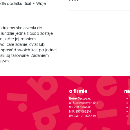
 dla dodatku Dixit 7: Wizje.
gadujemy skojarzenia do
 rundzie jedna z osób zostaje
o, które jej zdaniem
, całe zdanie, cytat lub
ą spośród swoich kart po jednej
razki są tasowane. Zadaniem
wszym.
O firmie
N
Rebel Sp. z o.o.
ul. Budowlanych 64c
80-298 Gdańsk
NIP: 9571068214
REGON: 221833849