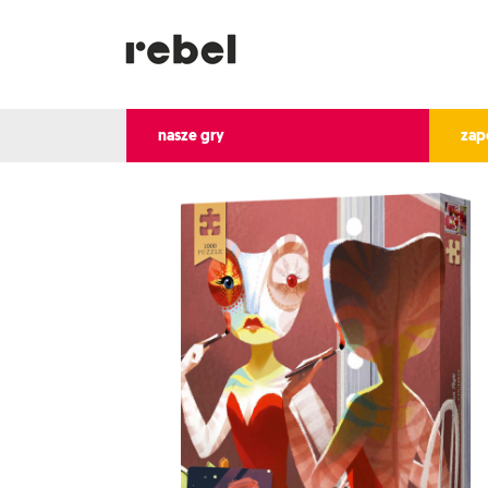
nasze gry
zap