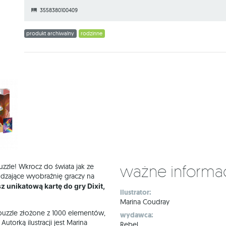
3558380100409
produkt archiwalny
rodzinne
Ważne informa
puzzle! Wkrocz do świata jak ze
udzające wyobraźnię graczy na
 unikatową kartę do gry Dixit,
ilustrator:
Marina Coudray
 puzzle złożone z 1000 elementów,
wydawca:
torką ilustracji jest Marina
Rebel