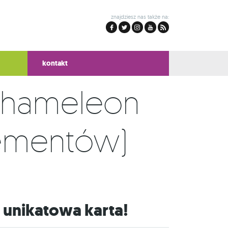
znajdziesz nas także na:
kontakt
- Chameleon
lementów)
 i unikatowa karta!