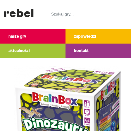
nasze gry
zapowiedzi
aktualności
kontakt