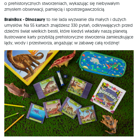
o prehistorycznych stworzeniach, wykazując się niebywałym
zmysłem obserwacji, pamięcią i spostrzegawczością.
BrainBox - Dinozaury
to nie lada wyzwanie dla małych i dużych
umysłów. Na 55 kartach znajdziesz 330 pytań, odkrywających przed
dziećmi świat wielkich bestii, które kiedyś władały naszą planetą.
Ilustrowane karty przybliżą prehistoryczne stworzenia zamieszkujące
lądy, wody i przestworza, angażując w zabawę całą rodzinę!