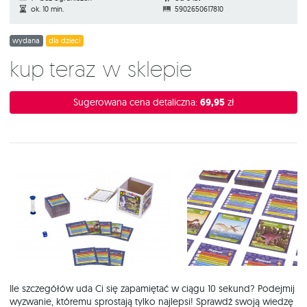
ok. 10 min.
5902650617810
wydana
dla dzieci
Kup teraz w sklepie
Sugerowana cena detaliczna:
69,95
zł
Ile szczegółów uda Ci się zapamiętać w ciągu 10 sekund? Podejmij
wyzwanie, któremu sprostają tylko najlepsi! Sprawdź swoją wiedzę