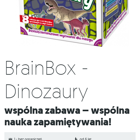
BrainBox -
Dinozaury
Wspólna zabawa – wspólna
nauka zapamiętywania!
1 - bez ograniczeń
od 6 lat