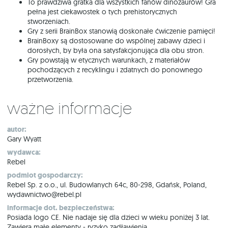
To prawdziwa gratka dla wszystkich fanów dinozaurów! Gra
pełna jest ciekawostek o tych prehistorycznych
stworzeniach.
Gry z serii BrainBox stanowią doskonałe ćwiczenie pamięci!
BrainBoxy są dostosowane do wspólnej zabawy dzieci i
dorosłych, by była ona satysfakcjonująca dla obu stron.
Gry powstają w etycznych warunkach, z materiałów
pochodzących z recyklingu i zdatnych do ponownego
przetworzenia.
Ważne informacje
autor:
Gary Wyatt
wydawca:
Rebel
podmiot gospodarczy:
Rebel Sp. z o.o., ul. Budowlanych 64c, 80-298, Gdańsk, Poland,
wydawnictwo@rebel.pl
informacje dot. bezpieczeństwa:
Posiada logo CE. Nie nadaje się dla dzieci w wieku poniżej 3 lat.
Zawiera małe elementy - ryzyko zadławienia.