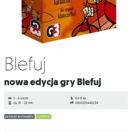
Blefuj
Nowa edycja gry Blefuj
2 - 6 osób
od 8 lat
ok. 15 - 20 min.
5902020445234
produkt archiwalny
rodzinne