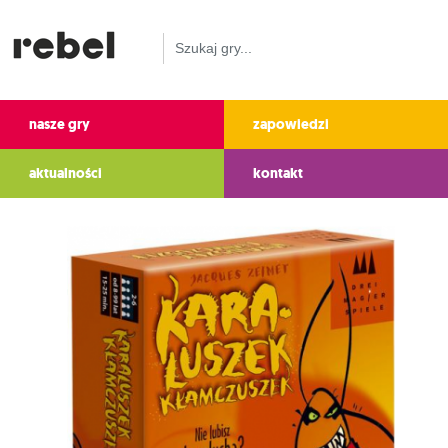
nasze gry
zapowiedzi
aktualności
kontakt