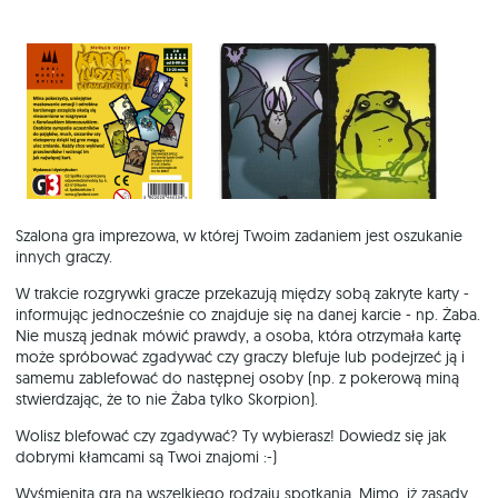
Szalona gra imprezowa, w której Twoim zadaniem jest oszukanie
innych graczy.
W trakcie rozgrywki gracze przekazują między sobą zakryte karty -
informując jednocześnie co znajduje się na danej karcie - np. Żaba.
Nie muszą jednak mówić prawdy, a osoba, która otrzymała kartę
może spróbować zgadywać czy graczy blefuje lub podejrzeć ją i
samemu zablefować do następnej osoby (np. z pokerową miną
stwierdzając, że to nie Żaba tylko Skorpion).
Wolisz blefować czy zgadywać? Ty wybierasz! Dowiedz się jak
dobrymi kłamcami są Twoi znajomi :-)
Wyśmienita gra na wszelkiego rodzaju spotkania. Mimo, iż zasady