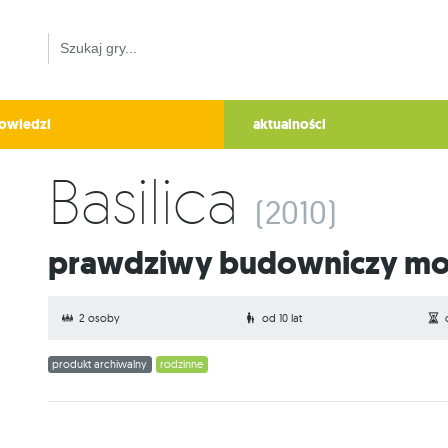
owiedzi
aktualności
Basilica
(2010)
Prawdziwy budowniczy moż
2 osoby
od 10 lat
produkt archiwalny
rodzinne