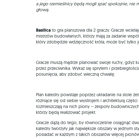
a jego rzemieślnicy będą mogli spać spokojnie, nie m
głową.
Basilica
to gra planszowa dla 2 graczy. Gracze wciela
mistrzów budowlanych, którzy mają za zadanie wspól
który zdobędzie wdzięczność króla, może być tylko 
Gracze muszą mądrze planować swoje ruchy, gdyż ka
przez przeciwnika. Wykaż się sprytem i przebiegłością
posunięcia, aby zdobyć wieczną chwałę.
Plan katedry powstaje poprzez układanie na stole że
różniące się od siebie wystrojem i architekturą części
rozmieszczają na nich piony – zespoły budowniczych: 
którzy będą realizować projekt.
Gracze dążą do tego, by równocześnie osiągnąć dwa 
katedry tworzyły jak największe obszary w jednym styl
posiadać w każdym z takich obszarów więcej pionów