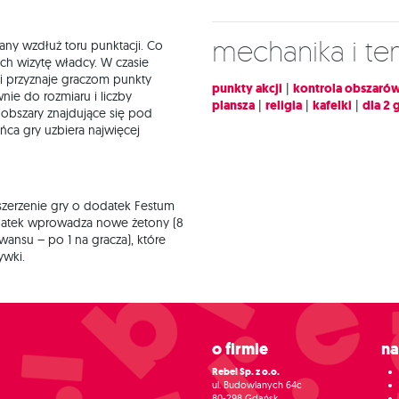
Mechanika i t
any wzdłuż toru punktacji. Co
ych wizytę władcy. W czasie
 i przyznaje graczom punkty
punkty akcji
|
kontrola obszaró
nie do rozmiaru i liczby
plansza
|
religia
|
kafelki
|
dla 2 
 obszary znajdujące się pod
ńca gry uzbiera najwięcej
zerzenie gry o dodatek Festum
odatek wprowadza nowe żetony (8
wansu – po 1 na gracza), które
ywki.
O firmie
N
Rebel Sp. z o.o.
ul. Budowlanych 64c
80-298 Gdańsk