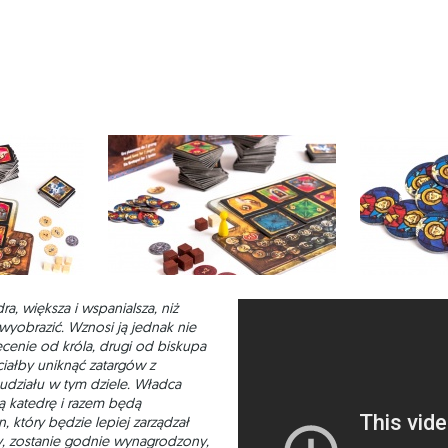
 większa i wspanialsza, niż
wyobrazić. Wznosi ją jednak nie
ecenie od króla, drugi od biskupa
chciałby uniknąć zatargów z
udziału w tym dziele. Władca
ą katedrę i razem będą
 który będzie lepiej zarządzał
y, zostanie godnie wynagrodzony,