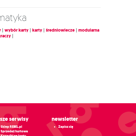
ematyka
w
|
wybór karty
|
karty
|
średniowiecze
|
modularna
graczy
|
asze serwisy
Newsletter
Sklep REBEL.pl
Zapisz się
Sprzedaż hurtowa
Koszulki na karty