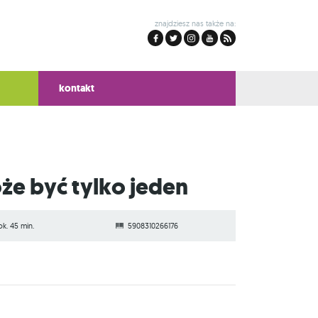
znajdziesz nas także na:
kontakt
e być tylko jeden
ok. 45 min.
5908310266176