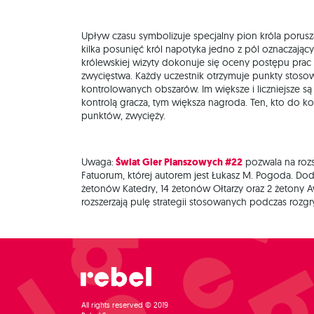
Upływ czasu symbolizuje specjalny pion króla porusz
kilka posunięć król napotyka jedno z pól oznaczając
królewskiej wizyty dokonuje się oceny postępu prac
zwycięstwa. Każdy uczestnik otrzymuje punkty stosow
kontrolowanych obszarów. Im większe i liczniejsze są
kontrolą gracza, tym większa nagroda. Ten, kto do ko
punktów, zwycięży.
Uwaga:
Świat Gier Planszowych #22
pozwala na rozs
Fatuorum, której autorem jest Łukasz M. Pogoda. D
żetonów Katedry, 14 żetonów Ołtarzy oraz 2 żetony A
rozszerzają pulę strategii stosowanych podczas rozgr
All rights reserved © 2019