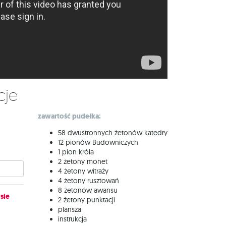
cje
zawartość pudełka:
58 dwustronnych żetonów katedry
12 pionów Budowniczych
1 pion króla
2 żetony monet
4 żetony witraży
4 żetony rusztowań
8 żetonów awansu
sie
2 żetony punktacji
plansza
instrukcja