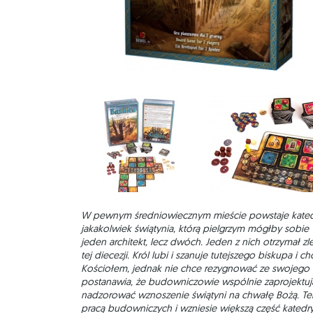
W pewnym średniowiecznym mieście powstaje katedra,
jakakolwiek świątynia, którą pielgrzym mógłby sobie 
jeden architekt, lecz dwóch. Jeden z nich otrzymał zl
tej diecezji. Król lubi i szanuje tutejszego biskupa i 
Kościołem, jednak nie chce rezygnować ze swojego 
postanawia, że budowniczowie wspólnie zaprojektuj
nadzorować wznoszenie świątyni na chwałę Bożą. Ten,
pracą budowniczych i wzniesie większą część katedr