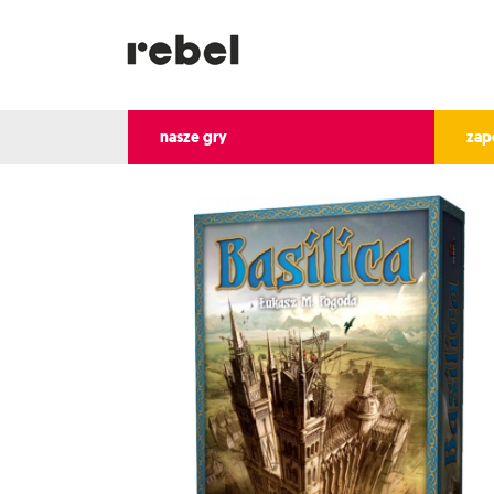
nasze gry
zap