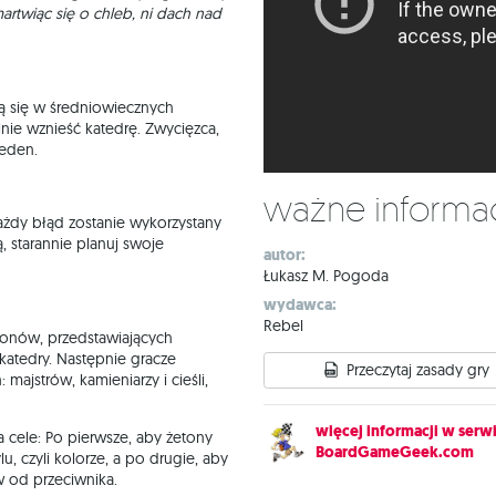
artwiąc się o chleb, ni dach nad
ją się w średniowiecznych
nie wznieść katedrę. Zwycięzca,
jeden.
Ważne informa
żdy błąd zostanie wykorzystany
, starannie planuj swoje
autor:
Łukasz M. Pogoda
wydawca:
Rebel
tonów, przedstawiających
 katedry. Następnie gracze
Przeczytaj zasady gry
majstrów, kamieniarzy i cieśli,
więcej informacji w serwi
cele: Po pierwsze, aby żetony
BoardGameGeek.com
u, czyli kolorze, a po drugie, aby
 od przeciwnika.