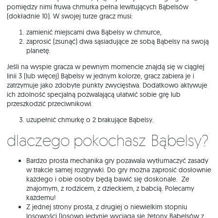
pomiędzy nimi fruwa chmurka pełna lewitujących Bąbelsów
(dokładnie 10). W swojej turze gracz musi:
zamienić miejscami dwa Bąbelsy w chmurce,
zaprosić (zsunąć) dwa sąsiadujące ze sobą Bąbelsy na swoją
planetę.
Jeśli na wyspie gracza w pewnym momencie znajdą się w ciągłej
linii 3 (lub więcej) Bąbelsy w jednym kolorze, gracz zabiera je i
zatrzymuje jako zdobyte punkty zwycięstwa. Dodatkowo aktywuje
ich zdolność specjalną pozwalającą ułatwić sobie grę lub
przeszkodzić przeciwnikowi.
uzupełnić chmurkę o 2 brakujące Bąbelsy.
Dlaczego pokochasz Bąbelsy?
Bardzo prosta mechanika gry pozawala wytłumaczyć zasady
w trakcie samej rozgrywki. Do gry można zaprosić dosłownie
każdego i obie osoby będą bawić się doskonale. Ze
znajomym, z rodzicem, z dzieckiem, z babcią. Polecamy
każdemu!
Z jednej strony prosta, z drugiej o niewielkim stopniu
losowości (losowo jedynie wyciąga się żetony Bąbelsów z