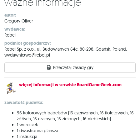
Ważne informacje
autor:
Gregory Oliver
wydawca:
Rebel
podmiot gospodarczy:
Rebel Sp. z o.o., ul. Budowlanych 64c, 80-298, Gdańsk, Poland,
wydawnictwo@rebel.pl
Przeczytaj zasady gry
więcej informacji w serwisie BoardGameGeek.com
zawartość pudełka:
96 kolorowych bąbelsów (16 czerwonych, 16 fioletowych, 16
żółtych, 16 czarnych, 16 zielonych, 16 niebieskich)
1 woreczek
1 dwustronna plansza
1 instrukcja