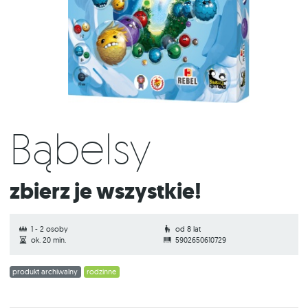
Bąbelsy
Zbierz je wszystkie!
1 - 2 osoby
od 8 lat
ok. 20 min.
5902650610729
produkt archiwalny
rodzinne