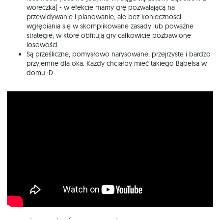
woreczka) - w efekcie mamy grę pozwalającą na
przewidywanie i planowanie, ale bez konieczności
wgłębiania się w skomplikowane zasady lub poważne
strategie, w które obfitują gry całkowicie pozbawione
losowości.
Są prześliczne, pomysłowo narysowane, przejrzyste i bardzo
przyjemne dla oka. Każdy chciałby mieć takiego Bąbelsa w
domu :D