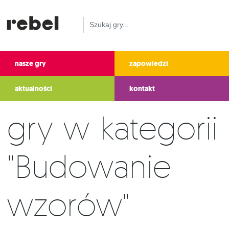
nasze gry
zapowiedzi
aktualności
kontakt
Gry w kategorii
"Budowanie
wzorów"