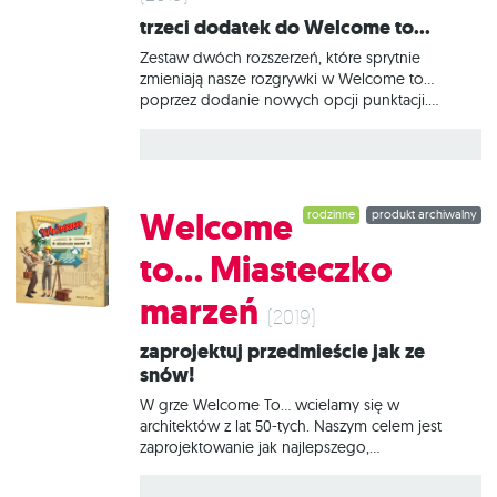
Allarda). Zmierz się z jego pracownikami
Trzeci dodatek do Welcome to...
Zestaw dwóch rozszerzeń, które sprytnie
zmieniają nasze rozgrywki w Welcome to…
poprzez dodanie nowych opcji punktacji.
Pamiętajcie – nowe dodatki to zupełnie nowe
arkusze dla Waszego egzemplarza gry!
Halloween W tej wyjątkowej dzielnicy gracze
podczas budowy obiektów mają okazję zagrać
w cukierek albo psikus. Tym sposobem mogą
Welcome
rodzinne
produkt archiwalny
pozyskać cukierki lub spotkać krążącego po
osiedlu ducha. Po zebraniu odpowiedniej liczby
to... Miasteczko
duchów i cukierków gracz może ogłosić, że
chce skorzystać ze specjalnej premii. Kto
marzeń
pierwszy, ten lepszy! Święta W tym dodatku
(2019)
zasady są podobne do oryginału, z tym że liczy
Zaprojektuj przedmieście jak ze
się każdy ciąg budynków ustawionych w
snów!
kolejności numerycznej. Takie zestawy domów
będą
W grze Welcome To… wcielamy się w
architektów z lat 50-tych. Naszym celem jest
zaprojektowanie jak najlepszego,
najpiękniejszego i najbardziej funkcjonalnego
zupełnie nowego miasta na terenie Stanów