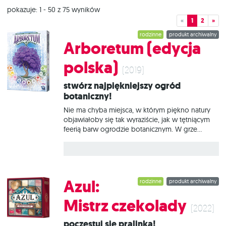
pokazuje: 1 - 50 z 75 wyników
«
1
2
»
rodzinne
produkt archiwalny
Arboretum (edycja
polska)
(2019)
Stwórz najpiękniejszy ogród
botaniczny!
Nie ma chyba miejsca, w którym piękno natury
objawiałoby się tak wyraziście, jak w tętniącym
feerią barw ogrodzie botanicznym. W grze
Arboretum będziecie mogli spróbować swoich
sił w samodzielnym tworzeniu ogrodu w taki
sposób, aby odwiedzający goście mogli
podziwiać rozwijające się kolorowe pąki i liście.
Słodka wiśnia, aromatyczny dereń czy potężny
Azul:
rodzinne
produkt archiwalny
dąb – każde drzewo ma swoje miejsce w tej
oazie spokoju. Niech Was nie zwiedzie jednak
Mistrz czekolady
błogi temat gry, bo u jej podstaw leży
(2022)
rywalizacja. Wybierajcie mądrze, które karty drzew
Poczęstuj się pralinką!
zasadzić, a które zostawić na ręce – tylko