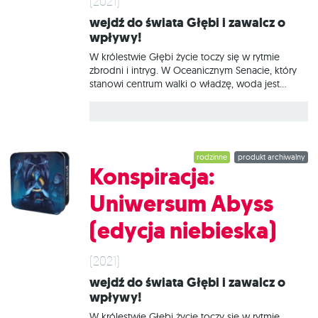
(2021)
Wejdź do świata Głębi i zawalcz o
wpływy!
W królestwie Głębi życie toczy się w rytmie
zbrodni i intryg. W Oceanicznym Senacie, który
stanowi centrum walki o władzę, woda jest
wzburzona od bezustannych knowań
politycznych rywali snujących mrzonki o swojej
dominacji. Zdobądź względy najbardziej
wpływowych lordów, zanim Twoi przeciwnicy
zbuntują ich przeciwko Tobie, i mądrze zarządzaj
rodzinne
produkt archiwalny
swoją izbą. Czy uda Ci się zdobyć kontrolę nad
Konspiracja:
całym senatem? Konspiracja: Uniwersum Abyss
to samodzielna gra rozgrywająca się w królestwie
Uniwersum Abyss
Głębi znanym z Abyss. Podczas rozgrywki
będziemy starali się zdobyć przychylność lordów
(edycja niebieska)
i ich koalicji, przejąć kontrolę nad kluczowymi
miejscami oraz gromadzić cenną, podwodną
walutę w postaci pereł. UWAGA! Gra występuje
(2021)
Wejdź do świata Głębi i zawalcz o
wpływy!
W królestwie Głębi życie toczy się w rytmie