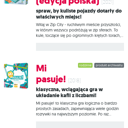
(edycja polska)
zadaniem jest ustawianie załadowanych
(2021)
wagonów na odpowiednich torach i
Spraw, by kuliste pojazdy dotarły do
wyprawianie lokomotyw tak, aby pociągi
właściwych miejsc!
wjechały na stację o czasie. Musisz wykazać się
nie lada bystrością, ponieważ wagony rzadko
Witaj w Zip City - ruchliwym mieście przyszłości,
stoją
w którym wszyscy podróżują w zip sferach. To
kule, toczące się po ogromnych krętych torach,
pędząc do celu z prędkością błyskawicy.
Poruszają się dzięki sile grawitacji, więc trasa i
czas startu każdej z nich muszą być dokładnie
zaplanowane! Logiquest: Zip City to gra logiczna,
w której wcielasz się w rolę bota -
Mi
rodzinne
produkt archiwalny
automatycznego kontrolera ruchu. Twoim
zadaniem jest kierowanie transportem i
pasuje!
przenoszenie całych dzielnic, aby umożliwić
(2018)
pasażerom podróż przez labirynty przecinających
Klasyczna, wciągająca gra w
się torów. Nie ma czasu do stracenia, bo
układanie kafli z liczbami!
podróżnych jest coraz więcej, a dzień dopiero
się zaczyna! Na czym to polega?
Mi pasuje! to klasyczna gra logiczna o bardzo
prostych zasadach, zapewniająca wiele godzin
rozrywki na najwyższym poziomie. Po raz
pierwszy wydana w roku 1983 do dziś cieszy się
niesłabnącą popularnością na całym świecie