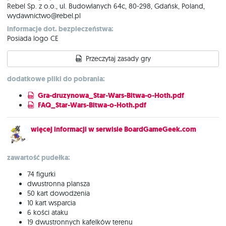
Rebel Sp. z o.o., ul. Budowlanych 64c, 80-298, Gdańsk, Poland,
wydawnictwo@rebel.pl
informacje dot. bezpieczeństwa:
Posiada logo CE
Przeczytaj zasady gry
dodatkowe pliki do pobrania:
Gra-druzynowa_Star-Wars-Bitwa-o-Hoth.pdf
FAQ_Star-Wars-Bitwa-o-Hoth.pdf
więcej informacji w serwisie BoardGameGeek.com
zawartość pudełka:
74 figurki
dwustronna plansza
50 kart dowodzenia
10 kart wsparcia
6 kości ataku
19 dwustronnych kafelków terenu