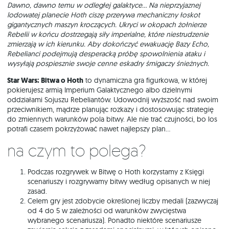
Dawno, dawno temu w odległej galaktyce… Na nieprzyjaznej
lodowatej planecie Hoth ciszę przerywa mechaniczny łoskot
gigantycznych maszyn kroczących. Ukryci w okopach żołnierze
Rebelii w końcu dostrzegają siły imperialne, które niestrudzenie
zmierzają w ich kierunku. Aby dokończyć ewakuację Bazy Echo,
Rebelianci podejmują desperacką próbę spowolnienia ataku i
wysyłają pospiesznie swoje cenne eskadry śmigaczy śnieżnych.
Star Wars: Bitwa o Hoth
to dynamiczna gra figurkowa, w której
pokierujesz armią Imperium Galaktycznego albo dzielnymi
oddziałami Sojuszu Rebeliantów. Udowodnij wyższość nad swoim
przeciwnikiem, mądrze planując rozkazy i dostosowując strategię
do zmiennych warunków pola bitwy. Ale nie trać czujności, bo los
potrafi czasem pokrzyżować nawet najlepszy plan...
Na czym to polega?
Podczas rozgrywek w Bitwę o Hoth korzystamy z Księgi
scenariuszy i rozgrywamy bitwy według opisanych w niej
zasad.
Celem gry jest zdobycie określonej liczby medali (zazwyczaj
od 4 do 5 w zależności od warunków zwycięstwa
wybranego scenariusza). Ponadto niektóre scenariusze