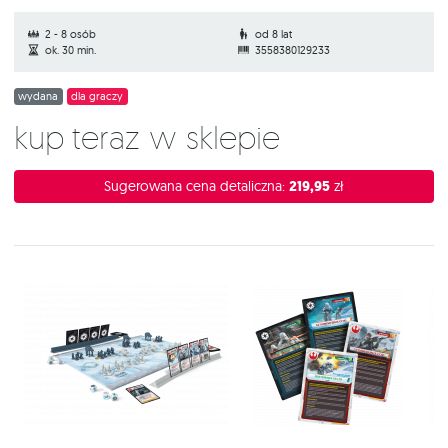
2 - 8 osób
od 8 lat
ok. 30 min.
3558380129233
wydana
dla graczy
Kup teraz w sklepie
Sugerowana cena detaliczna:
219,95
zł