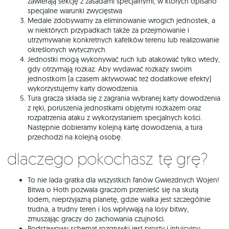
zawierają sekcję z zasadami specjalnymi, w których opisano
specjalne warunki zwycięstwa
Medale zdobywamy za eliminowanie wrogich jednostek, a
w niektórych przypadkach także za przejmowanie i
utrzymywanie konkretnych kafelków terenu lub realizowanie
określonych wytycznych.
Jednostki mogą wykonywać ruch lub atakować tylko wtedy,
gdy otrzymają rozkaz. Aby wydawać rozkazy swoim
jednostkom (a czasem aktywować też dodatkowe efekty)
wykorzystujemy karty dowodzenia.
Tura gracza składa się z zagrania wybranej karty dowodzenia
z ręki, poruszenia jednostkami objętymi rozkazem oraz
rozpatrzenia ataku z wykorzystaniem specjalnych kości.
Następnie dobieramy kolejną kartę dowodzenia, a tura
przechodzi na kolejną osobę.
Dlaczego pokochasz tę grę?
To nie lada gratka dla wszystkich fanów Gwiezdnych Wojen!
Bitwa o Hoth pozwala graczom przenieść się na skutą
lodem, nieprzyjazną planetę, gdzie walka jest szczególnie
trudna, a trudny teren i los wpływają na losy bitwy,
zmuszając graczy do zachowania czujności.
Podstawowy schemat rozgrywki jest prosty i intuicyjny: