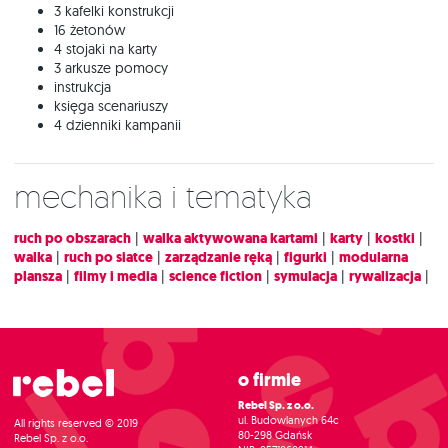
3 kafelki konstrukcji
16 żetonów
4 stojaki na karty
3 arkusze pomocy
instrukcja
księga scenariuszy
4 dzienniki kampanii
Mechanika i tematyka
ruch po obszarach
|
walka aktywowana kartami
|
karty
|
kostki
|
walka
|
ruch po siatce
|
zarządzanie ręką
|
figurki
|
modularna
plansza
|
filmy i media
|
science fiction
|
symulacja
|
rywalizacja
|
O firmie
Rebel Sp. z o.o.
ul. Budowlanych 64c
All rights reserved © 2019
80-298 Gdańsk
Rebel Sp. z o.o.