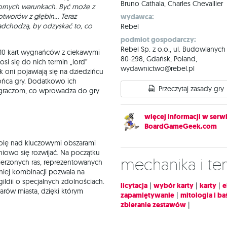
Bruno Cathala, Charles Chevallier
wornych warunkach. Być może z
potworów z głębin… Teraz
wydawca:
adchodzą, by odzyskać to, co
Rebel
podmiot gospodarczy:
Rebel Sp. z o.o., ul. Budowlanych
10 kart wygnańców z ciekawymi
80-298, Gdańsk, Poland,
osi się do nich termin „lord”
wydawnictwo@rebel.pl
k oni pojawiają się na dziedzińcu
końca gry. Dodatkowo ich
Przeczytaj zasady gry
m graczom, co wprowadza do gry
więcej informacji w serwi
BoardGameGeek.com
ntrolę nad kluczowymi obszarami
iowo się rozwijać. Na początku
Mechanika i t
ierzonych ras, reprezentowanych
niej kombinacji pozwala na
ldii o specjalnych zdolnościach.
licytacja
|
wybór karty
|
karty
|
e
rów miasta, dzięki którym
zapamiętywanie
|
mitologia i ba
zbieranie zestawów
|