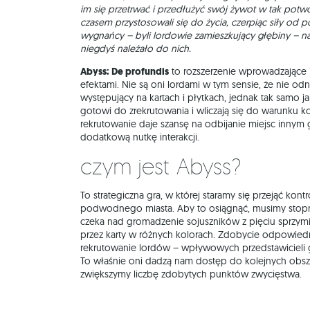
im się przetrwać i przedłużyć swój żywot w tak pot
czasem przystosowali się do życia, czerpiąc siły od 
wygnańcy – byli lordowie zamieszkujący głębiny – n
niegdyś należało do nich.
Abyss: De profundis
to rozszerzenie wprowadzające 
efektami. Nie są oni lordami w tym sensie, że nie odn
występujący na kartach i płytkach, jednak tak samo ja
gotowi do zrekrutowania i wliczają się do warunku 
rekrutowanie daje szansę na odbijanie miejsc inny
dodatkową nutkę interakcji.
Czym jest Abyss?
To strategiczna gra, w której staramy się przejąć ko
podwodnego miasta. Aby to osiągnąć, musimy stopn
czeka nad gromadzenie sojuszników z pięciu sprzym
przez karty w różnych kolorach. Zdobycie odpowied
rekrutowanie lordów – wpływowych przedstawicieli gi
To właśnie oni dadzą nam dostęp do kolejnych obsza
zwiększymy liczbę zdobytych punktów zwycięstwa.