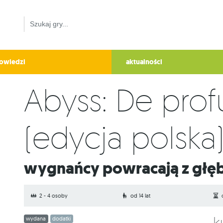
owiedzi
aktualności
Abyss: De prof
(edycja polska
Wygnańcy powracają z głę
2 - 4 osoby
od 14 lat
wydana
dodatki