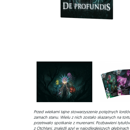
Przed wiekami tajne stowarzyszenie potężnych lord
zamach stanu. Wielu z nich zostało skazanych na tortu
przetrwało spotkanie z murenami. Pozbawieni tytułó
z Otchłani, znaleźli azyl w najodleglejszych głębinach