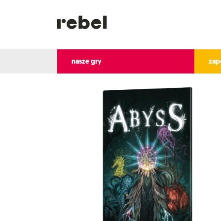
nasze gry
zap