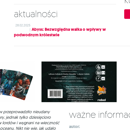
Aktualności
28.02.2025
Abyss: Bezwzględna walka o wpływy w
|
podwodnym królestwie
Ważne informa
ów przeprowadziło nieudany
ry, jednak tylko dziesięcioro
w lordów i wygnani na wieczność
autor:
 oceanu. Nikt nie wie, jak udało