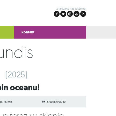
znajdziesz nas także na:
kontakt
undis
)
(2025)
bin oceanu!
ok. 45 min.
3760267991240
Kup teraz w sklepie