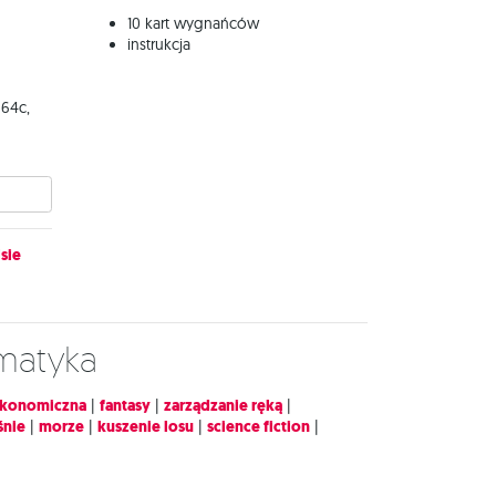
10 kart wygnańców
instrukcja
 64c,
sie
ematyka
konomiczna
|
fantasy
|
zarządzanie ręką
|
śnie
|
morze
|
kuszenie losu
|
science fiction
|