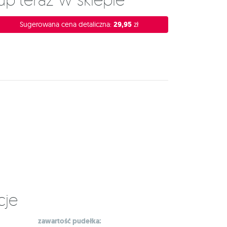
Sugerowana cena detaliczna:
29,95
zł
cje
zawartość pudełka: